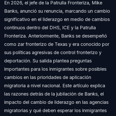
En 2026, el jefe de la Patrulla Fronteriza, Mike
Por qué renunció Mike Banks
Banks, anunció su renuncia, marcando un cambio
El rol de Banks como zar fronterizo de Texas
significativo en el liderazgo en medio de cambios
continuos dentro del DHS, ICE y la Patrulla
Rotación de liderazgo en DHS, ICE y Patrulla
Fronteriza
Fronteriza. Anteriormente, Banks se desempeñó
como zar fronterizo de Texas y era conocido por
Políticas implementadas durante el mandato de
Banks
sus políticas agresivas de control fronterizo y
Impacto de los cambios de liderazgo en la
deportación. Su salida plantea preguntas
aplicación migratoria
importantes para los inmigrantes sobre posibles
Preguntas frecuentes
cambios en las prioridades de aplicación
migratoria a nivel nacional. Este artículo explica
¿Qué motivó la renuncia del jefe de la Patrulla Fronteriza
Mike Banks?
las razones detrás de la jubilación de Banks, el
¿Cuál fue el papel de Mike Banks como zar fronterizo
impacto del cambio de liderazgo en las agencias
de Texas?
migratorias y qué deben esperar los inmigrantes
¿Cómo afecta la rotación de liderazgo a la aplicación de
la ley de inmigración?