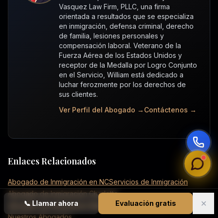
Vasquez Law Firm, PLLC, una firma
orientada a resultados que se especializa
en inmigración, defensa criminal, derecho
de familia, lesiones personales y
compensación laboral. Veterano de la
Fuerza Aérea de los Estados Unidos y
receptor de la Medalla por Logro Conjunto
en el Servicio, William está dedicado a
luchar ferozmente por los derechos de
sus clientes.
Ver Perfil del Abogado →
Contáctenos →
Enlaces Relacionados
Abogado de Inmigración en NC
Servicios de Inmigración
Abogado de Inmigración Charlotte
✕
📞
Llamar ahora
Evaluación gratis
Abogado de Inmigración Raleigh
Consulta Gratuita
Nuestros Abogados