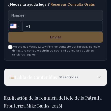
¿Necesita ayuda legal?
Reservar Consulta Gratis
Enviar
Acepto que Vasquez Law Firm me contacte por llamada, mensaje
de texto o correo electrónico sobre mi consulta y posibles
servicios legales.
Tabla de Contenidos
10
secciones
Explicación de la renuncia del jefe de la Patrulla
Fronteriza Mike Banks [2026]
Explicación de la renuncia del jefe de la Patrulla
Respuesta rápida
Fronteriza Mike Banks [2026]