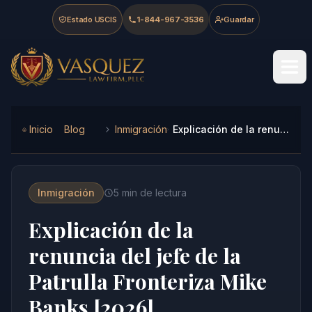
Skip to main content
Skip to navigation
Skip to footer
Estado USCIS
1-844-967-3536
Guardar
Vasquez Law Firm - Home
Inicio
Blog
Inmigración
Explicación de la renuncia del jefe de la Patrulla Fronteriza Mike Banks [2026]
Inmigración
5
min de lectura
Explicación de la
renuncia del jefe de la
Patrulla Fronteriza Mike
Banks [2026]