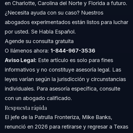
en Charlotte, Carolina del Norte y Florida a futuro.
¿Qué políticas agresivas implementó Banks durante su
¿Necesita ayuda con su caso? Nuestros
mandato?
abogados experimentados están listos para luchar
¿Cambiarán las prioridades de aplicación migratoria con
la renuncia de Banks?
por usted. Se Habla Español.
¿Qué deben esperar los inmigrantes en Charlotte y
Agende su consulta gratuita
Florida tras este cambio de liderazgo?
O llámenos ahora:
¿Cuál es la diferencia entre la Patrulla Fronteriza y ICE?
1-844-967-3536
Aviso Legal:
Este artículo es solo para fines
¿Cómo se llamaba ICE antes de 2003?
informativos y no constituye asesoría legal. Las
leyes varían según la jurisdicción y circunstancias
Acerca de Vasquez Law Firm
individuales. Para asesoría específica, consulte
Confianza y experiencia del abogado
con un abogado calificado.
Respuesta rápida
Fuentes y referencias
El jefe de la Patrulla Fronteriza, Mike Banks,
renunció en 2026 para retirarse y regresar a Texas