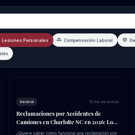
Lesiones Personales
Compensación Laboral
De
ales
ue Debes Saber en 2026
Reclamaciones por Accidentes de Camiones en Charlo
General
10
min de lectura
Reclamaciones por Accidentes de
Camiones en Charlotte NC en 2026: Lo
Que Debe Saber
¿Quiere saber cómo funciona una reclamación por