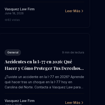
a Vasquez Law Firm para una evaluación gratuita.
Vasquez Law Firm
Leer Más
June 18, 2026
82
vistas
 para Víctimas y Reclamos
Accidentes en la I-77 en 2026: Qué Hacer y Cómo Protege
General
9
min de lectura
Accidentes en la I-77 en 2026: Qué
Hacer y Cómo Proteger Tus Derechos
en Carolina del Norte
¿Tuviste un accidente en la I-77 en 2026? Aprende
qué hacer tras un choque en la I-77 hoy en
Carolina del Norte. Contacta a Vasquez Law para
una evaluación gratuita.
Vasquez Law Firm
Leer Más
June 1, 2026