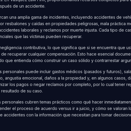
spués de un accidente.
rcan una amplia gama de incidentes, incluyendo accidentes de vehí
por resbalones y caídas en propiedades peligrosas, mala práctica 
cidentes laborales y reclamos por muerte injusta. Cada tipo de caso
nciales que las víctimas pueden recuperar.
negligencia contributiva, lo que significa que si se encuentra que 
de recuperar cualquier compensación. Esto hace esencial documen
o que entienda cómo construir un caso sólido y contrarrestar arg
 personales puede incluir gastos médicos (pasados y futuros), sal
nto, angustia emocional, daños a la propiedad y, en algunos casos, 
mizar los pagos o negar reclamos por completo, por lo cual tener 
l resultado de su caso.
nes personales cubren temas prácticos como qué hacer inmediatam
ender el proceso de acuerdo versus ir a juicio, y cómo se valoran l
de accidentes con la información que necesitan para tomar decisio