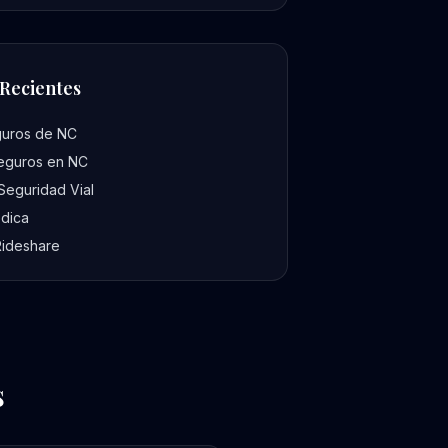
 Recientes
guros de NC
eguros en NC
Seguridad Vial
édica
Rideshare
s