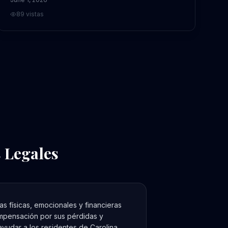
89
vistas
 Legales
s físicas, emocionales y financieras
ompensación por sus pérdidas y
yudar a los residentes de Carolina