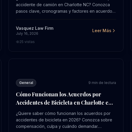
accidente de camión en Charlotte NC? Conozca
pasos clave, cronogramas y factores en acuerdos.
Obtenga evaluación gratuita en Vasquez Law.
Vasquez Law Firm
Leer Más
July 16, 2026
25
vistas
ra 2026
Cómo Funcionan los Acuerdos por Accidentes de Bicic
General
9
min de lectura
Cómo Funcionan los Acuerdos por
Accidentes de Bicicleta en Charlotte en
2026
¿Quiere saber cómo funcionan los acuerdos por
accidentes de bicicleta en 2026? Conozca sobre
compensación, culpa y cuándo demandar.