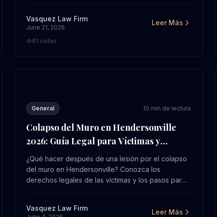
Contacte a Vasquez Law para una evaluación
gratuita.
Vasquez Law Firm
Leer Más
June 21, 2026
61
vistas
teger Tus Derechos en 2026
Colapso del Muro en Hendersonville 2026: Guía Legal
General
10
min de lectura
Colapso del Muro en Hendersonville
2026: Guía Legal para Víctimas y
Reclamos
¿Qué hacer después de una lesión por el colapso
del muro en Hendersonville? Conozca los
derechos legales de las víctimas y los pasos para
obtener compensación en 2026. Contacte a
Vasquez Law para ayuda hoy.
Vasquez Law Firm
Leer Más
June 4, 2026