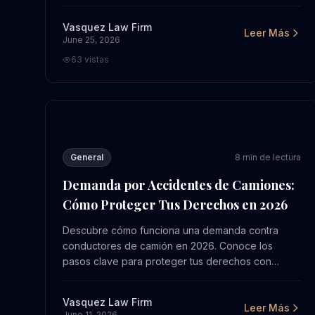
evaluación gratuita de su caso hoy.
Vasquez Law Firm
Leer Más
June 25, 2026
63
vistas
Demanda por Accidentes de Camiones: Cómo Pro
General
8
min de lectura
Demanda por Accidentes de Camiones:
Cómo Proteger Tus Derechos en 2026
Descubre cómo funciona una demanda contra
conductores de camión en 2026. Conoce los
pasos clave para proteger tus derechos con
ayuda legal experta. Contacta Bufete Vásquez
para una evaluación gratuita.
Vasquez Law Firm
Leer Más
June 11, 2026