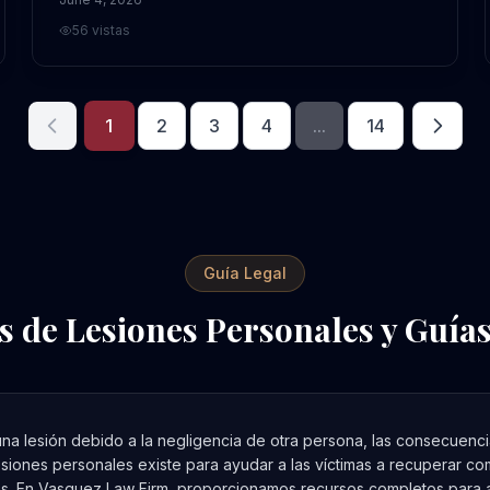
56
vistas
1
2
3
4
...
14
Guía Legal
s de Lesiones Personales y Guías
na lesión debido a la negligencia de otra persona, las consecuencia
siones personales existe para ayudar a las víctimas a recuperar c
tes. En Vasquez Law Firm, proporcionamos recursos completos para a