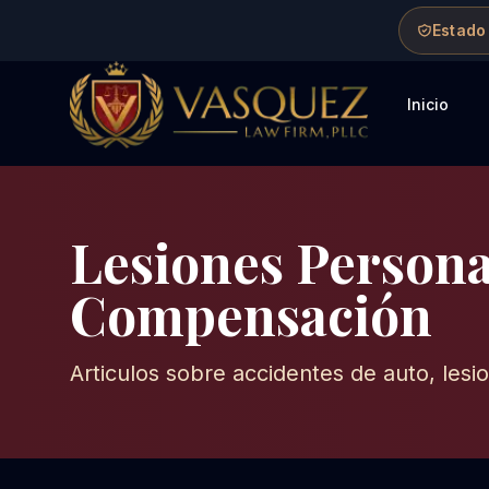
Skip to main content
Skip to navigation
Skip to footer
Estado
Inicio
Vasquez Law Firm - Home
Lesiones Persona
Compensación
Articulos sobre accidentes de auto, les