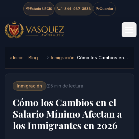
Skip to main content
Skip to navigation
Skip to footer
Estado USCIS
1-844-967-3536
Guardar
Vasquez Law Firm - Home
Inicio
Blog
Inmigración
Cómo los Cambios en el Salario Mínimo Afectan a los Inmigrantes en 2026
Inmigración
5
min de lectura
Cómo los Cambios en el
Salario Mínimo Afectan a
los Inmigrantes en 2026