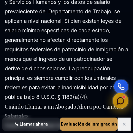
y Servicios Humanos y los datos de salario
prevaleciente del Departamento de Trabajo, se
aplican a nivel nacional. Si bien existen leyes de
salario mínimo específicas de cada estado,
generalmente no afectan directamente los
requisitos federales de patrocinio de inmigración a
menos que el ingreso de un patrocinador se
derive de dichos salarios. La preocupación
principal es siempre cumplir con los umbrales
federales para evitar la inadmisibilidad por carga
pública bajo 8 U.S.C. § 1182(a)(4).
Cuándo Llamar a un Abogado Ahora por Cambios
Salariales
✕
📞
Llamar ahora
Evaluación de inmigración
Dada la complejidad de los
cambios en el