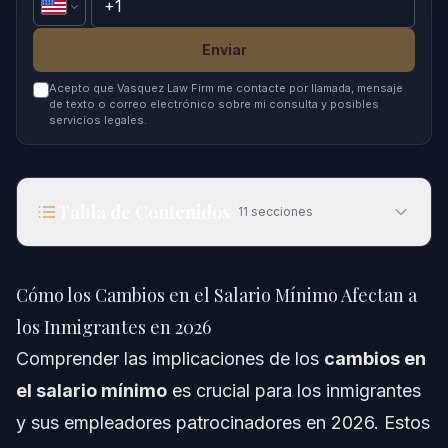
Enviar
Acepto que Vasquez Law Firm me contacte por llamada, mensaje
de texto o correo electrónico sobre mi consulta y posibles
servicios legales.
Tabla de Contenidos
11
secciones
Cómo los Cambios en el Salario Mínimo Afectan a
los Inmigrantes en 2026
Cómo los Cambios en el Salario Mínimo Afectan a
Respuesta Rápida
los Inmigrantes en 2026
Comprender las implicaciones de los
cambios en
Impacto de los Cambios en el Salario Mínimo en
la Inmigración
el salario mínimo
es crucial para los inmigrantes
y sus empleadores patrocinadores en 2026. Estos
Guías Federales de Pobreza 2026 y Patrocinio