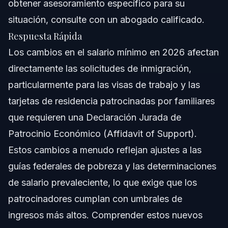
obtener asesoramiento específico para su
¿Puedo usar un copatrocinador para mi solicitud de
situación, consulte con un abogado calificado.
inmigración si el ingreso de mi patrocinador principal es
demasiado bajo?
Respuesta Rápida
¿Dónde puedo encontrar las Guías Federales de
Los cambios en el salario mínimo en 2026 afectan
Pobreza oficiales de 2026?
directamente las solicitudes de inmigración,
¿Existen diferentes requisitos de salario mínimo para
diferentes tipos de visa?
particularmente para las visas de trabajo y las
¿Qué sucede si presento una solicitud con información
tarjetas de residencia patrocinadas por familiares
salarial desactualizada?
que requieren una Declaración Jurada de
Fuentes y Referencias
Patrocinio Económico (Affidavit of Support).
Estos cambios a menudo reflejan ajustes a las
guías federales de pobreza y las determinaciones
de salario prevaleciente, lo que exige que los
patrocinadores cumplan con umbrales de
ingresos más altos. Comprender estos nuevos