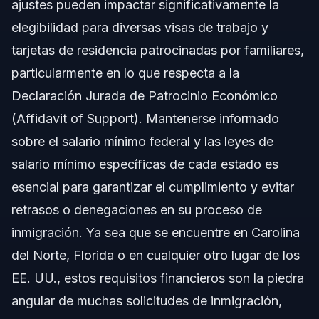
ajustes pueden impactar significativamente la
Determinaciones de Salario Prevaleciente para
elegibilidad para diversas visas de trabajo y
Visas de Empleo
tarjetas de residencia patrocinadas por familiares,
Categorías Clave de Visas Afectadas por los Cambios
Salariales
particularmente en lo que respecta a la
Pasos para Abordar los Cambios en el Salario
Declaración Jurada de Patrocinio Económico
Mínimo en su Solicitud
(Affidavit of Support). Mantenerse informado
Errores Comunes a Evitar con los Requisitos
sobre el salario mínimo federal y las leyes de
Salariales
salario mínimo específicas de cada estado es
Notas de Inmigración en NC, FL y a Nivel
Nacional
esencial para garantizar el cumplimiento y evitar
retrasos o denegaciones en su proceso de
Consideraciones en Carolina del Norte
inmigración. Ya sea que se encuentre en Carolina
Consideraciones en Florida
del Norte, Florida o en cualquier otro lugar de los
EE. UU., estos requisitos financieros son la piedra
Marco Nacional para los Requisitos Salariales
angular de muchas solicitudes de inmigración,
Cuándo Llamar a un Abogado Ahora por Cambios