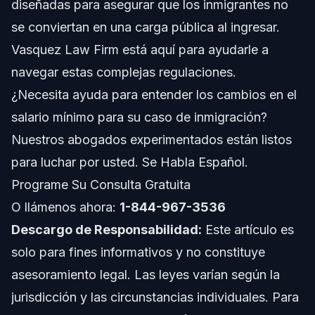
diseñadas para asegurar que los inmigrantes no
Salariales
se conviertan en una carga pública al ingresar.
Acerca de Vasquez Law Firm
Vasquez Law Firm está aquí para ayudarle a
Confianza y Experiencia del Abogado
navegar estas complejas regulaciones.
¿Necesita ayuda para entender los cambios en el
Preguntas Frecuentes
salario mínimo para su caso de inmigración?
¿Cambiará el salario mínimo federal en 2026?
Nuestros abogados experimentados están listos
para luchar por usted. Se Habla Español.
¿Cómo afectan los cambios en el salario mínimo a las
tarjetas de residencia patrocinadas por familiares?
Programe Su Consulta Gratuita
¿Qué es un salario prevaleciente y cómo se relaciona
O llámenos ahora:
1-844-967-3536
con los cambios en el salario mínimo?
Descargo de Responsabilidad:
Este artículo es
¿Qué sucede si el ingreso de mi patrocinador no
cumple con los nuevos requisitos de salario mínimo?
solo para fines informativos y no constituye
¿Las leyes estatales de salario mínimo afectan las
asesoramiento legal. Las leyes varían según la
solicitudes federales de inmigración?
jurisdicción y las circunstancias individuales. Para
¿Con qué frecuencia se actualizan las Guías Federales
de Pobreza?