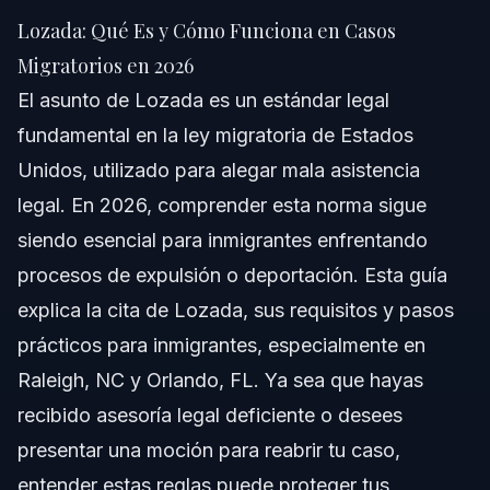
Migratorios en 2026
Lozada: Qué Es y Cómo Funciona en Casos
Respuesta Rápida
Migratorios en 2026
El asunto de Lozada es un estándar legal
Comprendiendo el Asunto de Lozada y Su
Importancia
fundamental en la ley migratoria de Estados
Unidos, utilizado para alegar mala asistencia
Relación del Asunto de Lozada con USCIS y Tribunales
Migratorios
legal. En 2026, comprender esta norma sigue
Casos Relacionados: Matter of Melgar y Matter of
siendo esencial para inmigrantes enfrentando
Compean
procesos de expulsión o deportación. Esta guía
Pasos Clave para Presentar una Moción Según
Lozada
explica la cita de Lozada, sus requisitos y pasos
Consejos para Presentar Documentos en USCIS y
prácticos para inmigrantes, especialmente en
Tribunales Migratorios
Raleigh, NC y Orlando, FL. Ya sea que hayas
Errores Comunes a Evitar en Reclamos por Mala
Asistencia Legal
recibido asesoría legal deficiente o desees
presentar una moción para reabrir tu caso,
Cronología y Qué Esperar en Tu Caso Migratorio
entender estas reglas puede proteger tus