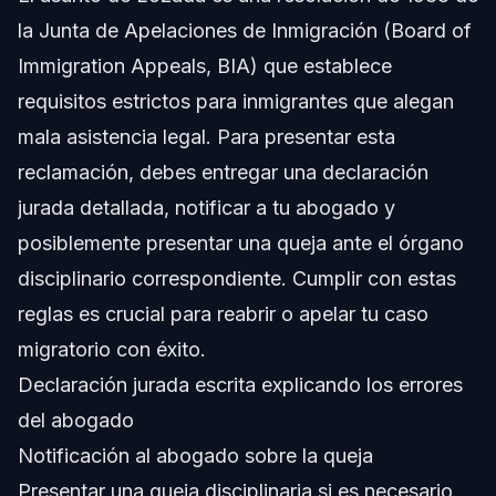
la Junta de Apelaciones de Inmigración (Board of
¿Cuáles son los principales requisitos bajo el asunto de
Immigration Appeals, BIA) que establece
Lozada?
requisitos estrictos para inmigrantes que alegan
¿Puede el asunto de Lozada ayudar con mociones para
reabrir?
mala asistencia legal. Para presentar esta
¿Qué significa ‘mala asistencia legal’?
reclamación, debes entregar una declaración
jurada detallada, notificar a tu abogado y
¿Quién puede presentar una queja bajo el asunto de
Lozada?
posiblemente presentar una queja ante el órgano
¿Qué tan estrictos son los requisitos para presentar
disciplinario correspondiente. Cumplir con estas
bajo el asunto de Lozada?
reglas es crucial para reabrir o apelar tu caso
¿Puede un ciudadano estadounidense ser detenido
bajo la ley de inmigración?
migratorio con éxito.
¿Cómo pueden los residentes de Raleigh o Orlando
Declaración jurada escrita explicando los errores
obtener ayuda con reclamos de Lozada?
del abogado
Fuentes y Referencias
Notificación al abogado sobre la queja
Presentar una queja disciplinaria si es necesario