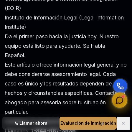
(EOIR)
Instituto de Información Legal (Legal Information
Institute)
Da el primer paso hacia la justicia hoy. Nuestro
equipo está listo para ayudarte. Se Habla
Español.
Este artículo ofrece información legal general y no
debe considerarse asesoramiento legal. Cada
caso es único y los resultados dependen de
hechos y circunstancias específicas. Contacta un
abogado para asesoría sobre tu situación
particular.
Comienza Tu Evaluación Gratuita Ahora
✕
📞
Llamar ahora
Evaluación de inmigración
Llámanos:
1-844-967-3536