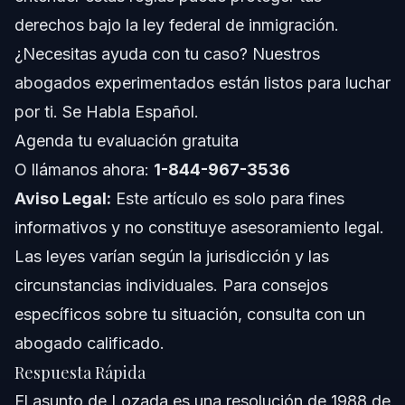
Costos y Tarifas: Factores que Impactan el Precio
derechos bajo la ley federal de inmigración.
¿Necesitas ayuda con tu caso? Nuestros
Notas sobre NC, FL y a Nivel Nacional
abogados experimentados están listos para luchar
Notas sobre Carolina del Norte
por ti. Se Habla Español.
Agenda tu evaluación gratuita
Notas sobre Florida
O llámanos ahora:
1-844-967-3536
Conceptos a Nivel Nacional
Aviso Legal:
Este artículo es solo para fines
informativos y no constituye asesoramiento legal.
Cuándo Llamar a un Abogado Ya
Las leyes varían según la jurisdicción y las
Sobre Vasquez Law Firm
circunstancias individuales. Para consejos
específicos sobre tu situación, consulta con un
Confianza y Experiencia del Equipo Legal
abogado calificado.
Preguntas Frecuentes
Respuesta Rápida
El asunto de Lozada es una resolución de 1988 de
¿Qué es el asunto de Lozada?