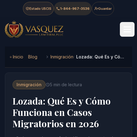
Skip to main content
Skip to navigation
Skip to footer
Estado USCIS
1-844-967-3536
Guardar
Vasquez Law Firm - Home
Inicio
Blog
Inmigración
Lozada: Qué Es y Cómo Funciona en Casos Migratorios en 2026
Inmigración
5
min de lectura
Lozada: Qué Es y Cómo
Funciona en Casos
Migratorios en 2026