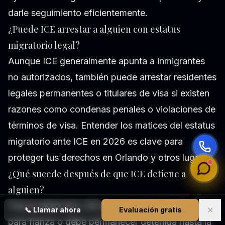
darle seguimiento eficientemente.
¿Puede ICE arrestar a alguien con estatus
migratorio legal?
Aunque ICE generalmente apunta a inmigrantes
no autorizados, también puede arrestar residentes
legales permanentes o titulares de visa si existen
razones como condenas penales o violaciones de
términos de visa. Entender los matices del estatus
migratorio ante ICE en 2026 es clave para
proteger tus derechos en Orlando y otros lugares.
¿Qué sucede después de que ICE detiene a
alguien?
Tras la detención, ICE decide si la persona califica
✕
📞
Llamar ahora
Evaluación gratis
para fianza o debe permanecer detenida hasta la