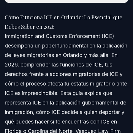
Cómo Funciona ICE en Orlando: Lo Esencial que
Debes Saber en 2026
Cómo Funciona ICE en Orlando: Lo Esencial que
Respuesta Rápida
Debes Saber en 2026
Immigration and Customs Enforcement (ICE)
Comprendiendo ICE y Su Función
desempeña un papel fundamental en la aplicación
Prioridades de Aplicación de ICE en 2026
de leyes migratorias en Orlando y más allá. En
2026, comprender las funciones de ICE, tus
Estatus Migratorio ante ICE y Terminología
derechos frente a acciones migratorias de ICE y
Pasos Clave si Te Encuentras con ICE en Orlando
cómo el proceso afecta tu estatus migratorio ante
ICE es imprescindible. Esta guía explica qué
Comprendiendo Tu Número de ICE
representa ICE en la aplicación gubernamental de
Documentar el Encuentro
inmigración, cómo ICE decide a quién deportar y
qué puedes hacer si te encuentras con ICE en
Errores Comunes a Evitar Durante Encuentros con
ICE
Florida o Carolina del Norte. Vasquez Law Firm