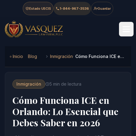
Skip to main content
Skip to navigation
Skip to footer
Estado USCIS
1-844-967-3536
Guardar
Vasquez Law Firm - Home
Inicio
Blog
Inmigración
Cómo Funciona ICE en Orlando: Lo Esencial que Debes Saber en 2026
Inmigración
5
min de lectura
Cómo Funciona ICE en
Orlando: Lo Esencial que
Debes Saber en 2026