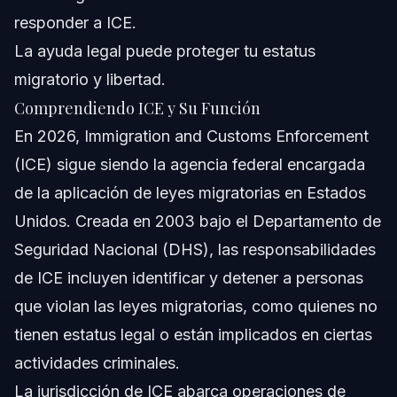
¿Cómo puede ayudar Vasquez Law Firm con casos de
responder a ICE.
ICE?
La ayuda legal puede proteger tu estatus
Fuentes y Referencias
migratorio y libertad.
Comprendiendo ICE y Su Función
En 2026, Immigration and Customs Enforcement
(ICE) sigue siendo la agencia federal encargada
de la aplicación de leyes migratorias en Estados
Unidos. Creada en 2003 bajo el Departamento de
Seguridad Nacional (DHS), las responsabilidades
de ICE incluyen identificar y detener a personas
que violan las leyes migratorias, como quienes no
tienen estatus legal o están implicados en ciertas
actividades criminales.
La jurisdicción de ICE abarca operaciones de