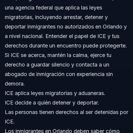
una agencia federal que aplica las leyes
Confianza y Experiencia del Abogado
migratorias, incluyendo arrestar, detener y
Preguntas Frecuentes
deportar inmigrantes no autorizados en Orlando y
a nivel nacional. Entender el papel de ICE y tus
¿Qué significa ICE y cuál es su propósito principal?
derechos durante un encuentro puede protegerte.
¿Cómo decide ICE a quién deportar?
Si ICE se acerca, mantén la calma, ejerce tu
derecho a guardar silencio y contacta a un
¿ICE es lo mismo que la policía local?
abogado de inmigración con experiencia sin
¿Qué debo hacer si ICE me detiene en Orlando?
demora.
ICE aplica leyes migratorias y aduaneras.
¿Qué es un número ICE y por qué es importante?
ICE decide a quién detener y deportar.
¿Puede ICE arrestar a alguien con estatus migratorio
Las personas tienen derechos al ser detenidas por
legal?
ICE.
¿Qué sucede después de que ICE detiene a alguien?
Los inmigrantes en Orlando deben saber cómo