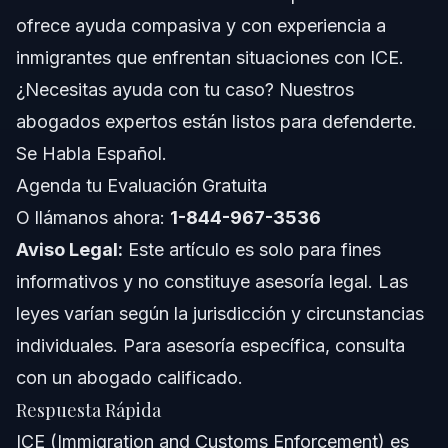
ofrece ayuda compasiva y con experiencia a
Cronología del Proceso ICE y Qué Esperar
inmigrantes que enfrentan situaciones con ICE.
Costos y Honorarios: Factores que Impactan el
¿Necesitas ayuda con tu caso? Nuestros
Precio de Defensa Contra ICE
abogados expertos están listos para defenderte.
Notas sobre Aplicación de ICE en NC, FL y a Nivel
Nacional
Se Habla Español.
Agenda tu Evaluación Gratuita
Notas Sobre Florida
O llámanos ahora:
1-844-967-3536
Notas Sobre Carolina del Norte
Aviso Legal:
Este artículo es solo para fines
informativos y no constituye asesoría legal. Las
Conceptos a Nivel Nacional
leyes varían según la jurisdicción y circunstancias
Errores Comunes a Evitar (Resumen)
individuales. Para asesoría específica, consulta
con un abogado calificado.
Cuándo Llamar a un Abogado Ahora
Respuesta Rápida
Acerca de Vasquez Law Firm
ICE (Immigration and Customs Enforcement) es