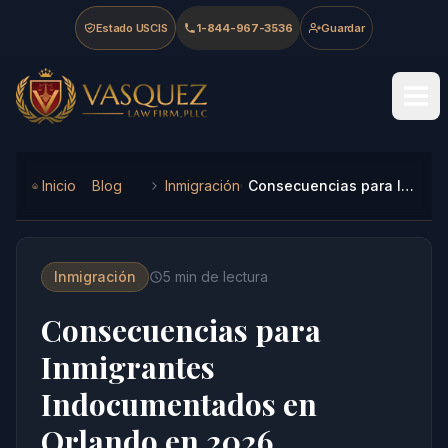
Skip to main content
Skip to navigation
Skip to footer
Estado USCIS
1-844-967-3536
Guardar
Vasquez Law Firm - Home
Inicio
Blog
Inmigración
Consecuencias para Inmigrantes Indocumentados en Orlando en 2026
Inmigración
5
min de lectura
Consecuencias para
Inmigrantes
Indocumentados en
Orlando en 2026