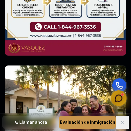
✕
📞
Llamar ahora
Evaluación de inmigración