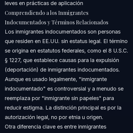
leves en prácticas de aplicación
Carolina del Norte buscar ayuda legal?
Comprendiendo a los Inmigrantes
¿Es ofensivo el término inmigrante indocumentado?
Indocumentados y Términos Relacionados
Fuentes y Referencias
Los inmigrantes indocumentados son personas
que residen en EE.UU. sin estatus legal. El término
se origina en estatutos federales, como el 8 U.S.C.
§ 1227, que establece causas para la expulsión
(deportación) de inmigrantes indocumentados.
Aunque es usado legalmente, "inmigrante
indocumentado" es controversial y a menudo se
reemplaza por "inmigrante sin papeles" para
reducir estigma. La distinción principal es por la
autorización legal, no por etnia u origen.
Otra diferencia clave es entre inmigrantes