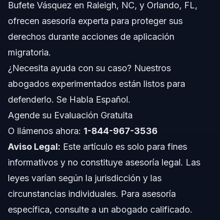
Bufete Vásquez en Raleigh, NC, y Orlando, FL,
ofrecen asesoría experta para proteger sus
Errores Comunes de los Inmigrantes
Indocumentados y Cómo Evitarlos
derechos durante acciones de aplicación
migratoria.
Cronología y Qué Esperar Después de la
Detención
¿Necesita ayuda con su caso? Nuestros
Costos y Honorarios: Factores que Influyen en el
abogados experimentados están listos para
Precio
defenderlo. Se Habla Español.
Notas sobre Carolina del Norte, Florida y a Nivel
Agende su Evaluación Gratuita
Nacional
O llámenos ahora:
1-844-967-3536
Notas sobre Carolina del Norte
Aviso Legal:
Este artículo es solo para fines
Notas sobre Florida
informativos y no constituye asesoría legal. Las
leyes varían según la jurisdicción y las
Conceptos a Nivel Nacional
circunstancias individuales. Para asesoría
Cuándo Llamar a un Abogado Inmediatamente
específica, consulte a un abogado calificado.