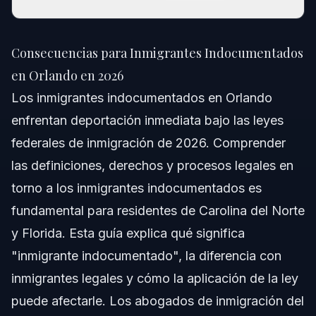
Consecuencias para Inmigrantes
Indocumentados en Orlando en 2026
Consecuencias para Inmigrantes Indocumentados
Respuesta Rápida
en Orlando en 2026
Los inmigrantes indocumentados en Orlando
Comprendiendo a los Inmigrantes
Indocumentados y Términos Relacionados
enfrentan deportación inmediata bajo las leyes
federales de inmigración de 2026. Comprender
Referencias Culturales y la Película "Illegal Aliens"
las definiciones, derechos y procesos legales en
¿Es "Illegal Alien" un Término Legal?
torno a los inmigrantes indocumentados es
fundamental para residentes de Carolina del Norte
¿Es el Término Ofensivo?
y Florida. Esta guía explica qué significa
Guía Paso a Paso: Qué Hacer si lo Acercan las
"inmigrante indocumentado", la diferencia con
Autoridades Migratorias
inmigrantes legales y cómo la aplicación de la ley
La Importancia de la Asistencia Legal Inmediata
puede afectarle. Los abogados de inmigración del
Recursos para Residentes en Orlando