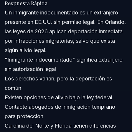
Respuesta Rápida
Acerca de Vasquez Law Firm
Un inmigrante indocumentado es un extranjero
Confianza y Experiencia de Nuestros Abogados
presente en EE.UU. sin permiso legal. En Orlando,
las leyes de 2026 aplican deportación inmediata
Preguntas Frecuentes
por infracciones migratorias, salvo que exista
¿Qué se considera un inmigrante indocumentado?
algún alivio legal.
"Inmigrante indocumentado" significa extranjero
¿Cuál es otro término para inmigrante indocumentado?
sin autorización legal
¿Por qué se usa el término inmigrante indocumentado?
Los derechos varían, pero la deportación es
común
¿Cuál es la diferencia entre un inmigrante y un
inmigrante indocumentado?
Existen opciones de alivio bajo la ley federal
¿Qué derechos tienen los inmigrantes indocumentados
Contacte abogados de inmigración temprano
bajo la ley de EE.UU.?
para protección
¿Qué sucede después de que un inmigrante
indocumentado es detenido en Orlando?
Carolina del Norte y Florida tienen diferencias
¿Cómo pueden los inmigrantes indocumentados en