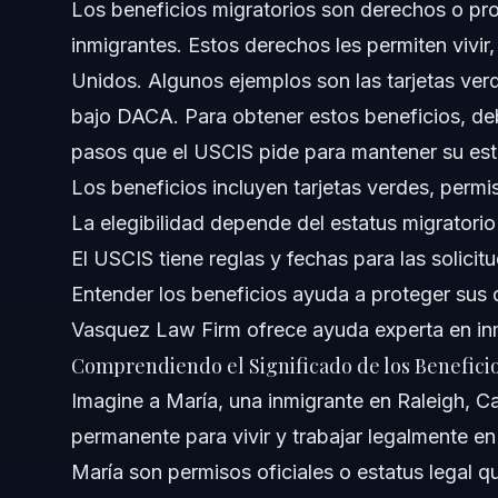
Los beneficios migratorios son derechos o pro
inmigrantes. Estos derechos les permiten vivir,
Acerca de Vasquez Law Firm
Unidos. Algunos ejemplos son las tarjetas verd
Confianza y Experiencia del Abogado
bajo DACA. Para obtener estos beneficios, debe
pasos que el USCIS pide para mantener su esta
Preguntas Frecuentes
Los beneficios incluyen tarjetas verdes, permis
¿Qué son los beneficios de inmigración?
La elegibilidad depende del estatus migratorio
El USCIS tiene reglas y fechas para las solicit
¿Quién califica para beneficios de inmigración en EE. UU
Entender los beneficios ayuda a proteger sus
¿Los inmigrantes reciben dinero del gobierno como ben
Vasquez Law Firm ofrece ayuda experta en inm
Comprendiendo el Significado de los Benefici
¿Cuál es un ejemplo de un beneficio de inmigración?
Imagine a María, una inmigrante en Raleigh, Car
¿Cuáles son cinco ventajas de la migración?
permanente para vivir y trabajar legalmente e
María son permisos oficiales o estatus legal qu
¿Qué considera USCIS como desventajas de la inmigrac