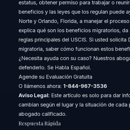
estatus, obtener permiso para trabajar o reuni
Comprendiendo el Significado de los Beneficios M
beneficios y las leyes que los regulan puede a
Paso a Paso: Cómo Acceder a los Beneficios Migr
Norte y Orlando, Florida, a manejar el proceso
explica qué son los beneficios migratorios, da
Errores Comunes a Evitar con los Beneficios Migra
reglas principales del USCIS. Si usted solicita
Cronograma: Qué Esperar al Solicitar
migratoria, saber cómo funcionan estos benefi
¿Necesita ayuda con su caso? Nuestros abogad
Costos y Tarifas: Qué Afecta el Precio
defenderlo. Se Habla Español.
Notas sobre Carolina del Norte, Florida y Naciona
Agende su Evaluación Gratuita
O llámenos ahora:
Notas sobre Carolina del Norte
1-844-967-3536
Aviso Legal:
Este artículo es solo para dar inf
Notas sobre Florida
cambian según el lugar y la situación de cada
abogado calificado.
Conceptos a Nivel Nacional
Respuesta Rápida
Cuándo Llamar a un Abogado Ahora