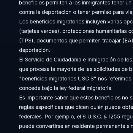
beneficios permiten a los inmigrantes tener un 
¿Cómo crea la inmigración un superávit?
contra la deportación o tener permiso para viaj
Los beneficios migratorios incluyen varias opc
¿Qué pasos debo seguir para solicitar beneficios de in
(tarjetas verdes), protecciones humanitarias c
Fuentes y Referencias
(TPS), documentos que permiten trabajar (E
deportación.
El Servicio de Ciudadanía e Inmigración de lo
que procesa la mayoría de las solicitudes de 
"beneficios migratorios USCIS" nos referimos 
concede bajo la ley federal migratoria.
Es importante saber que estos beneficios no 
reglas específicas que dicen quién puede obten
federales. Por ejemplo, el 8 U.S.C. § 1255 regul
puede convertirse en residente permanente sin s