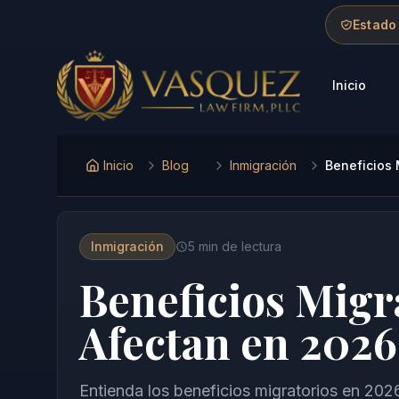
Skip to main content
Skip to navigation
Skip to footer
Estado
Inicio
Vasquez Law Firm - Home
Inicio
Blog
Inmigración
Beneficios 
Inmigración
5
min de lectura
Beneficios Migr
Afectan en 2026
Entienda los beneficios migratorios en 202