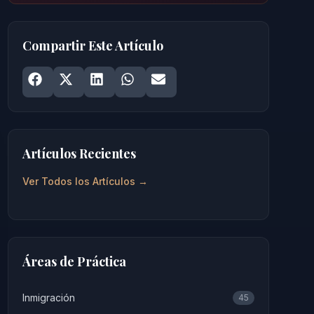
Compartir Este Artículo
Share on
Share on
Facebook
Share on
X
Share on
LinkedIn
Share on
WhatsApp
Email
Artículos Recientes
Ver Todos los Artículos →
Áreas de Práctica
Inmigración
45