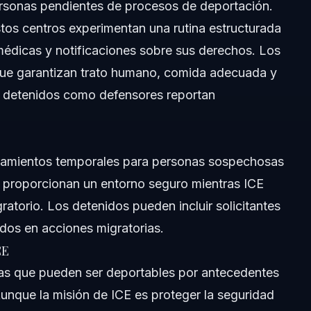
personas pendientes de procesos de deportación.
tos centros experimentan una rutina estructurada
centro de ICE?
médicas y notificaciones sobre sus derechos. Los
que garantizan trato humano, comida adecuada y
o detenidos como defensores reportan
ro ICE en Orlando?
 la pandemia de COVID-19?
jamientos temporales para personas sospechosas
es proporcionan un entorno seguro mientras ICE
ratorio. Los detenidos pueden incluir solicitantes
ados en acciones migratorias.
CE
as que pueden ser deportables por antecedentes
Aunque la misión de ICE es proteger la seguridad