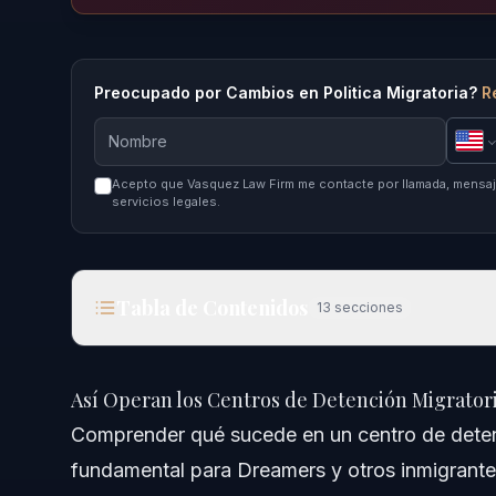
Preocupado por Cambios en Politica Migratoria?
R
Acepto que Vasquez Law Firm me contacte por llamada, mensaje
servicios legales.
Tabla de Contenidos
13
secciones
Así Operan los Centros de Detención Migratoria 
Así Operan los Centros de Detención Migrator
Respuesta Rápida
Comprender qué sucede en un centro de deten
fundamental para Dreamers y otros inmigrantes
Comprendiendo los Centros de Detención Migrator