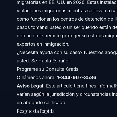
migratorias en EE. UU. en 2026. Estas instala
El Papel de los Centros de Detención
violaciones migratorias mientras se llevan a c
cómo funcionan los centros de detención de IC
Operaciones de Aplicación y Deportación de ICE
pasos tomar si usted o un ser querido están 
Proceso Paso a Paso tras la Detención
detención le permite proteger su estatus mig
expertos en inmigración.
Importancia de la Representación Legal
¿Necesita ayuda con su caso? Nuestros aboga
Comunicación durante la Detención
usted. Se Habla Español.
Programe su Consulta Gratis
Documentos y Pruebas Importantes
O llámenos ahora:
1-844-967-3536
Cronología: Qué Esperar Durante la Detención
Aviso Legal:
Este artículo tiene fines informat
varían según la jurisdicción y circunstancias i
Costos y Honorarios que Debe Conocer
un abogado calificado.
Errores Comunes que Debe Evitar en Casos de De
Respuesta Rápida