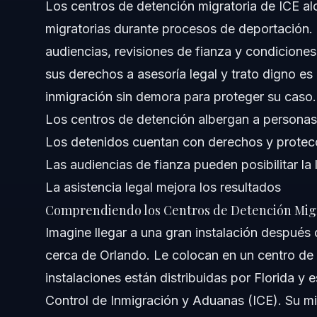
Los centros de detención migratoria de ICE a
Notas sobre Jurisdicción Federal y Local
migratorias durante procesos de deportación.
Notas para Carolina del Norte
audiencias, revisiones de fianza y condiciones
sus derechos a asesoría legal y trato digno e
Notas para Florida
inmigración sin demora para proteger su caso.
Conceptos Nacionales (Solo Generalmente)
Los centros de detención albergan a personas
Los detenidos cuentan con derechos y protec
Cuándo Llamar a un Abogado de Inmigración Ya
Las audiencias de fianza pueden posibilitar la 
Sobre Vasquez Law Firm
La asistencia legal mejora los resultados
Comprendiendo los Centros de Detención Migr
Confianza y Experiencia del Abogado
Imagine llegar a una gran instalación después
Preguntas Frecuentes
cerca de Orlando. Le colocan en un centro de 
instalaciones están distribuidas por Florida y 
¿Qué es un centro de detención migratoria de ICE?
Control de Inmigración y Aduanas (ICE). Su mi
¿Qué derechos tienen los detenidos en los centros de 