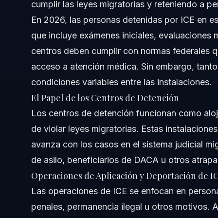
cumplir las leyes migratorias y reteniendo a 
En 2026, las personas detenidas por ICE en es
¿Por cuánto tiempo puede alguien estar detenido en un 
que incluye exámenes iniciales, evaluaciones 
¿Pueden los Dreamers detenidos obtener ayuda legal?
centros deben cumplir con normas federales 
acceso a atención médica. Sin embargo, tant
¿Qué debo hacer si un familiar está detenido en un cent
condiciones variables entre las instalaciones.
¿Son seguros los centros de detención de ICE durante
El Papel de los Centros de Detención
Los centros de detención funcionan como alo
¿Cómo decide ICE a quién detener o liberar?
de violar leyes migratorias. Estas instalacion
¿Cuáles son las alternativas a la detención?
avanza con los casos en el sistema judicial mig
de asilo, beneficiarios de DACA u otros atrap
Fuentes y Referencias
Operaciones de Aplicación y Deportación de I
Las operaciones de ICE se enfocan en person
penales, permanencia ilegal u otros motivos. 