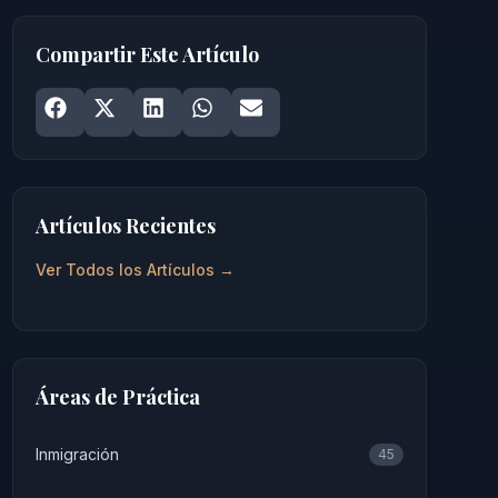
Compartir Este Artículo
Share on
Share on
Facebook
Share on
X
Share on
LinkedIn
Share on
WhatsApp
Email
Artículos Recientes
Ver Todos los Artículos →
Áreas de Práctica
Inmigración
45