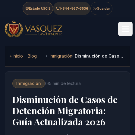
Skip to main content
Skip to navigation
Skip to footer
Estado USCIS
1-844-967-3536
Guardar
Vasquez Law Firm - Home
Inicio
Blog
Inmigración
Disminución de Casos de Detención Migratoria: Guía Actualizada 2026
Inmigración
5
min de lectura
Disminución de Casos de
Detención Migratoria:
Guía Actualizada 2026