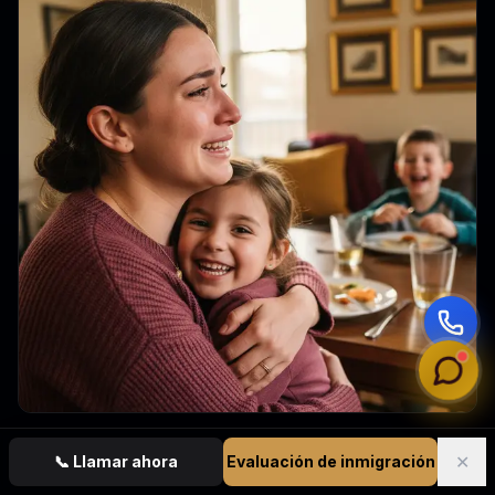
✕
📞
Llamar ahora
Evaluación de inmigración