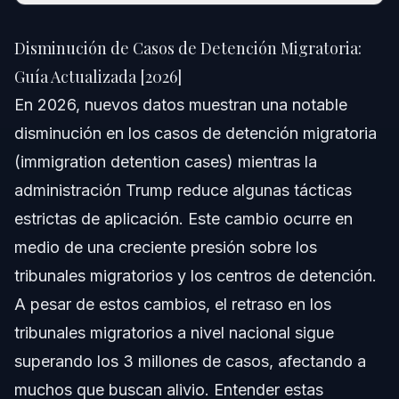
Disminución de Casos de Detención Migratoria:
Guía Actualizada [2026]
Disminución de Casos de Detención Migratoria:
Respuesta Rápida
Guía Actualizada [2026]
En 2026, nuevos datos muestran una notable
Entendiendo la Disminución en Casos de
Detención Migratoria
disminución en los casos de detención migratoria
(immigration detention cases) mientras la
Factores Detrás de la Disminución
administración Trump reduce algunas tácticas
Aspectos Destacados de los Datos
estrictas de aplicación. Este cambio ocurre en
medio de una creciente presión sobre los
Implicaciones para los Inmigrantes
tribunales migratorios y los centros de detención.
Cambios Clave en las Tácticas de Aplicación
A pesar de estos cambios, el retraso en los
tribunales migratorios a nivel nacional sigue
Cuotas de ICE y su Impacto
superando los 3 millones de casos, afectando a
Cómo los Cambios en la Aplicación Afectan a
muchos que buscan alivio. Entender estas
Residentes Legales