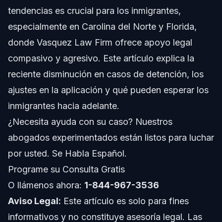
tendencias es crucial para los inmigrantes,
Alternativas a la Detención
especialmente en Carolina del Norte y Florida,
Impacto del Retraso en los Tribunales Migratorios
donde Vasquez Law Firm ofrece apoyo legal
compasivo y agresivo. Este artículo explica la
Desafíos del Retraso
reciente disminución en casos de detención, los
Esfuerzos para Abordar el Retraso
ajustes en la aplicación y qué pueden esperar los
inmigrantes hacia adelante.
Efectos del Retraso en Carolina del Norte y Florida
¿Necesita ayuda con su caso? Nuestros
Lo Que Esto Significa para Inmigrantes en
abogados experimentados están listos para luchar
Carolina del Norte y Florida
por usted. Se Habla Español.
Consideraciones Clave para Inmigrantes
Programe su Consulta Gratis
Escenarios Comunes
O llámenos ahora:
1-844-967-3536
Aviso Legal:
Este artículo es solo para fines
Apoyo Legal y Emocional
informativos y no constituye asesoría legal. Las