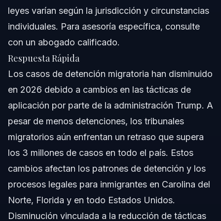
Preguntas Frecuentes
leyes varían según la jurisdicción y circunstancias
individuales. Para asesoría específica, consulte
¿Está ICE deteniendo a titulares de tarjetas verdes en
2026?
con un abogado calificado.
¿Qué porcentaje de detenidos por ICE son residentes
Respuesta Rápida
legales?
Los casos de detención migratoria han disminuido
¿Corren riesgo de deportación los beneficiarios de
DACA en 2026?
en 2026 debido a cambios en las tácticas de
¿Cuántas personas ha detenido ICE en 2026?
aplicación por parte de la administración Trump. A
pesar de menos detenciones, los tribunales
¿Qué estados tienen las leyes de inmigración más
estrictas en 2026?
migratorios aún enfrentan un retraso que supera
¿Pueden deportar a los titulares de tarjetas verdes sin
los 3 millones de casos en todo el país. Estos
motivo?
cambios afectan los patrones de detención y los
¿Cómo afecta el retraso en los tribunales de
inmigración a los detenidos?
procesos legales para inmigrantes en Carolina del
¿Cuáles son las razones comunes para las
Norte, Florida y en todo Estados Unidos.
deportaciones de ICE en 2026?
Disminución vinculada a la reducción de tácticas
Sobre Vasquez Law Firm