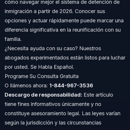
cómo navegar mejor el sistema de detención de
Acerca de Vasquez Law Firm
inmigración a partir de 2026. Conocer sus
opciones y actuar rápidamente puede marcar una
Confianza y Experiencia del Abogado
diferencia significativa en la reunificación con su
Preguntas Frecuentes
familia.
¿Necesita ayuda con su caso? Nuestros
¿Es posible ser liberado de la custodia de ICE?
abogados experimentados están listos para luchar
¿Cuánto tiempo puede retenerte ICE?
por usted. Se Habla Español.
Programe Su Consulta Gratuita
¿Qué es una fianza de inmigración?
O llámenos ahora:
1-844-967-3536
¿Puede ICE detener legalmente a ciudadanos
Descargo de responsabilidad:
Este artículo
estadounidenses?
tiene fines informativos únicamente y no
¿Qué es la libertad condicional humanitaria
(humanitarian parole)?
constituye asesoramiento legal. Las leyes varían
¿Cómo puede ayudar un abogado con la liberación de
según la jurisdicción y las circunstancias
la custodia de ICE?