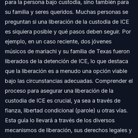
para la persona bajo custodia, sino también para
El Proceso de Fianza de ICE y Cómo Funciona
su familia y seres queridos. Muchas personas se
preguntan si una
Factores que Afectan las Decisiones de Fianza
liberación de la custodia de ICE
es siquiera posible y qué pasos deben seguir. Por
Libertad Condicional (Parole) y Otras Opciones
ejemplo, en un caso reciente, dos jóvenes
de Liberación sin Fianza
músicos de mariachi y su familia de Texas fueron
Libertad Condicional Humanitaria (Humanitarian Parole)
liberados de la detención de ICE, lo que destaca
Sus Derechos Cuando es Detenido por ICE
que la liberación es a menudo una opción viable
bajo las circunstancias adecuadas. Comprender el
Qué Hacer si es Detenido por ICE
proceso para asegurar una liberación de la
Navegando el Sistema de Inmigración en
custodia de ICE es crucial, ya sea a través de
Carolina del Norte y Florida
fianza, libertad condicional (parole) u otras vías.
Errores Comunes a Evitar Durante la Detención
Esta guía lo llevará a través de los diversos
mecanismos de liberación, sus derechos legales y
Cuándo Llamar a un Abogado Ahora para la
Liberación de la Custodia de ICE