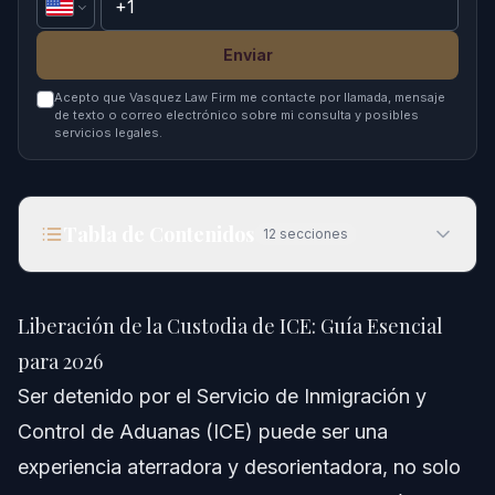
Enviar
Acepto que Vasquez Law Firm me contacte por llamada, mensaje
de texto o correo electrónico sobre mi consulta y posibles
servicios legales.
Tabla de Contenidos
12
secciones
Liberación de la Custodia de ICE: Guía Esencial
para 2026
Liberación de la Custodia de ICE: Guía Esencial
Respuesta Rápida
para 2026
Ser detenido por el Servicio de Inmigración y
Comprendiendo la Detención de ICE y las
Opciones de Liberación
Control de Aduanas (ICE) puede ser una
experiencia aterradora y desorientadora, no solo
Tipos de Liberación de la Custodia de ICE