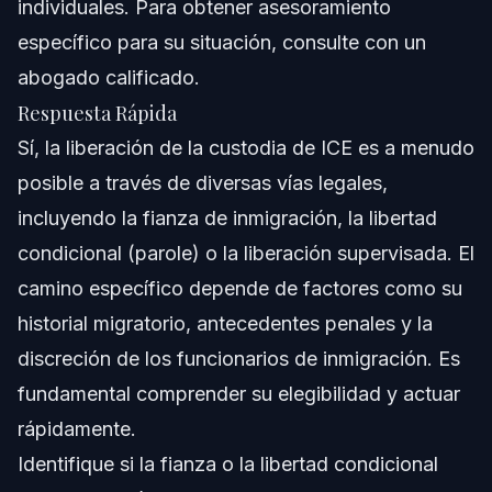
individuales. Para obtener asesoramiento
¿Qué documentos se necesitan para una fianza de
inmigración?
específico para su situación, consulte con un
¿Qué debo hacer si un familiar es detenido por ICE?
abogado calificado.
Respuesta Rápida
¿Hay nuevas reglas de ICE para la detención en 2026?
Sí, la liberación de la custodia de ICE es a menudo
¿Puede una persona indocumentada ser liberada de la
posible a través de diversas vías legales,
custodia de ICE?
incluyendo la fianza de inmigración, la libertad
Fuentes y Referencias
condicional (parole) o la liberación supervisada. El
camino específico depende de factores como su
historial migratorio, antecedentes penales y la
discreción de los funcionarios de inmigración. Es
fundamental comprender su elegibilidad y actuar
rápidamente.
Identifique si la fianza o la libertad condicional