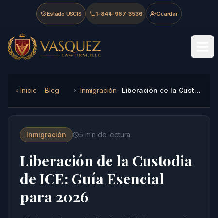
Skip to main content
Skip to navigation
Skip to footer
Estado USCIS
1-844-967-3536
Guardar
Vasquez Law Firm - Home
Inicio
Blog
Inmigración
Liberación de la Custodia de ICE: Guía Esencial para 2026
Inmigración
5
min de lectura
Liberación de la Custodia
de ICE: Guía Esencial
para 2026