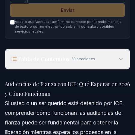
Enviar
Acepto que Vasquez Law Firm me contacte por llamada, mensaje
de texto o correo electrónico sobre mi consulta y posibles
servicios legales.
Tabla de Contenidos
13
secciones
Audiencias de Fianza con ICE: Qué Esperar en
2026 y Cómo Funcionan
Audiencias de Fianza con ICE: Qué Esperar en 2026
Respuesta Rápida
y Cómo Funcionan
Si usted o un ser querido está detenido por ICE,
Entendiendo las Audiencias de Fianza con ICE
comprender cómo funcionan las audiencias de
Guía Paso a Paso para Audiencias de Fianza
fianza puede ser fundamental para obtener la
liberación mientras espera los procesos en la
Escenarios Comunes en Audiencias de Fianza