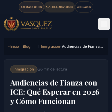
Skip to main content
Skip to navigation
Skip to footer
Estado USCIS
1-844-967-3536
Guardar
Vasquez Law Firm - Home
Inicio
Blog
Inmigración
Audiencias de Fianza con ICE: Qué Esperar en 2026 y Cómo Funcionan
Inmigración
5
min de lectura
Audiencias de Fianza con
ICE: Qué Esperar en 2026
y Cómo Funcionan