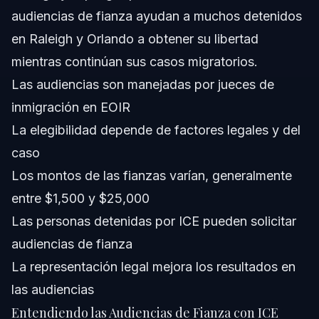
audiencias de fianza ayudan a muchos detenidos
¿Cuáles son los requisitos para una fianza de
inmigración?
en Raleigh y Orlando a obtener su libertad
¿Se puede negar la fianza en una audiencia?
mientras continúan sus casos migratorios.
Las audiencias son manejadas por jueces de
Fuentes y Referencias
inmigración en EOIR
La elegibilidad depende de factores legales y del
caso
Los montos de las fianzas varían, generalmente
entre $1,500 y $25,000
Las personas detenidas por ICE pueden solicitar
audiencias de fianza
La representación legal mejora los resultados en
las audiencias
Entendiendo las Audiencias de Fianza con ICE