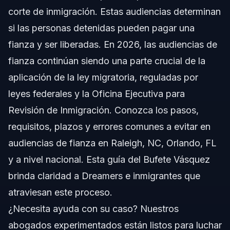
corte de inmigración. Estas audiencias determinan
Documentos y Lista de Verificación para
si las personas detenidas pueden pagar una
Audiencias de Fianza
fianza y ser liberadas. En 2026, las audiencias de
Cronograma y Qué Esperar
fianza continúan siendo una parte crucial de la
aplicación de la ley migratoria, reguladas por
Costos y Tarifas de las Fianzas
leyes federales y la Oficina Ejecutiva para
Errores Comunes a Evitar en Audiencias de
Revisión de Inmigración. Conozca los pasos,
Fianza
requisitos, plazos y errores comunes a evitar en
Notas Importantes Jurisdiccionales (NC y FL)
audiencias de fianza en Raleigh, NC, Orlando, FL
Notas de Carolina del Norte
y a nivel nacional. Esta guía del Bufete Vásquez
brinda claridad a Dreamers e inmigrantes que
Notas de Florida
atraviesan este proceso.
Conceptos a Nivel Nacional
¿Necesita ayuda con su caso? Nuestros
abogados experimentados están listos para luchar
Cuándo Contactar a un Abogado