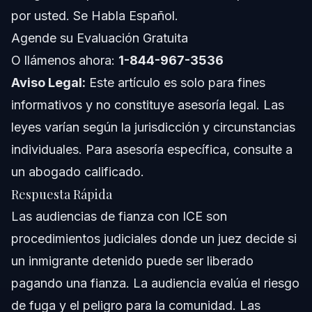
por usted. Se Habla Español.
Acerca de Bufete Vásquez
Agende su Evaluación Gratuita
O llámenos ahora:
1-844-967-3536
Confianza y Experiencia del Abogado
Aviso Legal:
Este artículo es solo para fines
Preguntas Frecuentes
informativos y no constituye asesoría legal. Las
leyes varían según la jurisdicción y circunstancias
¿Pueden las personas detenidas por ICE obtener
fianzas?
individuales. Para asesoría específica, consulte a
¿Cuánto tiempo tarda ICE en aprobar una fianza?
un abogado calificado.
Respuesta Rápida
¿Qué sucede en una audiencia de fianza en la corte de
inmigración?
Las audiencias de fianza con ICE son
¿Se realizan audiencias de fianza para inmigrantes en
procedimientos judiciales donde un juez decide si
2026?
un inmigrante detenido puede ser liberado
¿Cómo puedo verificar el estado de una audiencia de
fianza de inmigración?
pagando una fianza. La audiencia evalúa el riesgo
¿Qué documentos se necesitan para una audiencia de
de fuga y el peligro para la comunidad. Las
fianza de inmigración?