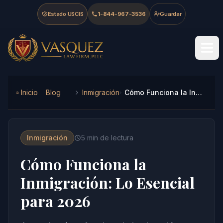
Skip to main content
Skip to navigation
Skip to footer
Estado USCIS
1-844-967-3536
Guardar
Vasquez Law Firm - Home
Inicio
Blog
Inmigración
Cómo Funciona la Inmigración: Lo Esencial para 2026
Inmigración
5
min de lectura
Cómo Funciona la
Inmigración: Lo Esencial
para 2026