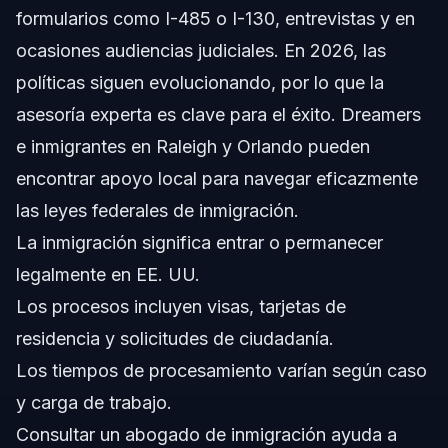
formularios como I-485 o I-130, entrevistas y en
¿Cuál es la ciudadanía de EE. UU. más difícil de
obtener?
ocasiones audiencias judiciales. En 2026, las
¿Puede ICE pedir identificación legalmente en lugares
políticas siguen evolucionando, por lo que la
públicos?
asesoría experta es clave para el éxito. Dreamers
¿Cuál es la nueva regla para titulares de tarjeta de
residencia en 2026?
e inmigrantes en Raleigh y Orlando pueden
¿Cuánto dura usualmente el proceso migratorio en
encontrar apoyo local para navegar eficazmente
2026?
las leyes federales de inmigración.
¿Qué papel juega un abogado de inmigración en mi
caso?
La inmigración significa entrar o permanecer
¿Qué cambios recientes introdujo la política migratoria
legalmente en EE. UU.
de Trump?
Los procesos incluyen visas, tarjetas de
¿Qué documentos se requieren típicamente para
aplicar a beneficios migratorios?
residencia y solicitudes de ciudadanía.
Fuentes y Referencias
Los tiempos de procesamiento varían según caso
y carga de trabajo.
Consultar un abogado de inmigración ayuda a