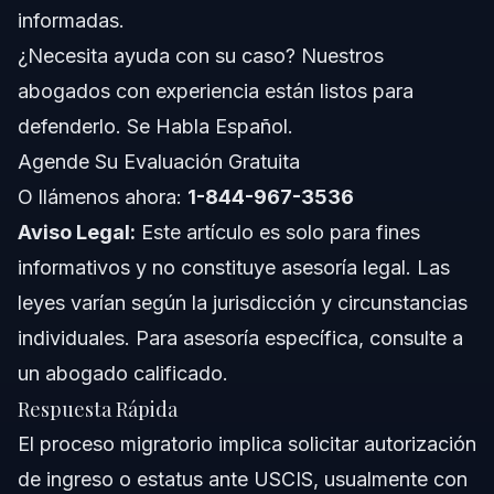
informadas.
Notas sobre Inmigración en NC, FL y a Nivel
¿Necesita ayuda con su caso? Nuestros
Nacional
abogados con experiencia están listos para
Notas de Carolina del Norte
defenderlo. Se Habla Español.
Notas de Florida
Agende Su Evaluación Gratuita
O llámenos ahora:
1-844-967-3536
Conceptos a Nivel Nacional
Aviso Legal:
Este artículo es solo para fines
Cuándo Llamar a un Abogado Inmigratorio
informativos y no constituye asesoría legal. Las
leyes varían según la jurisdicción y circunstancias
Sobre Vasquez Law Firm
individuales. Para asesoría específica, consulte a
Confianza y Experiencia de Nuestros Abogados
un abogado calificado.
Respuesta Rápida
Preguntas Frecuentes
El proceso migratorio implica solicitar autorización
¿Qué significa inmigración bajo la ley de EE. UU.?
de ingreso o estatus ante USCIS, usualmente con