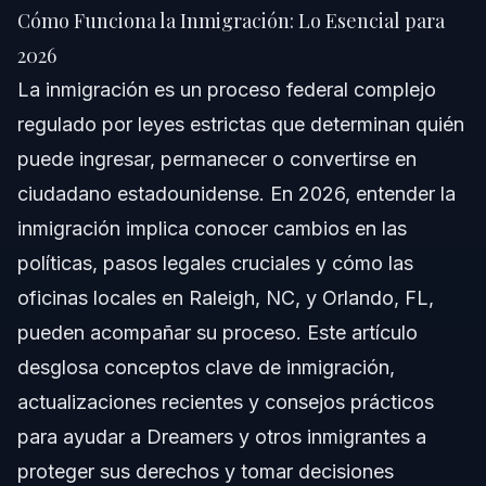
2026
Cómo Funciona la Inmigración: Lo Esencial para
Respuesta Rápida
2026
La inmigración es un proceso federal complejo
Definición y Proceso de la Inmigración
regulado por leyes estrictas que determinan quién
¿Qué Significa Legalmente la Inmigración?
puede ingresar, permanecer o convertirse en
ciudadano estadounidense. En 2026, entender la
Cómo Funciona el Proceso de Inmigración
inmigración implica conocer cambios en las
Política Migratoria Durante la Administración Trump y
políticas, pasos legales cruciales y cómo las
Cambios Recientes
oficinas locales en Raleigh, NC, y Orlando, FL,
Pasos Clave para la Inmigración en 2026
pueden acompañar su proceso. Este artículo
Rol del Abogado de Inmigración en Este Proceso
desglosa conceptos clave de inmigración,
actualizaciones recientes y consejos prácticos
Errores Comunes a Evitar en Procesos Migratorios
para ayudar a Dreamers y otros inmigrantes a
Cronograma y Qué Esperar en Casos de
proteger sus derechos y tomar decisiones
Inmigración