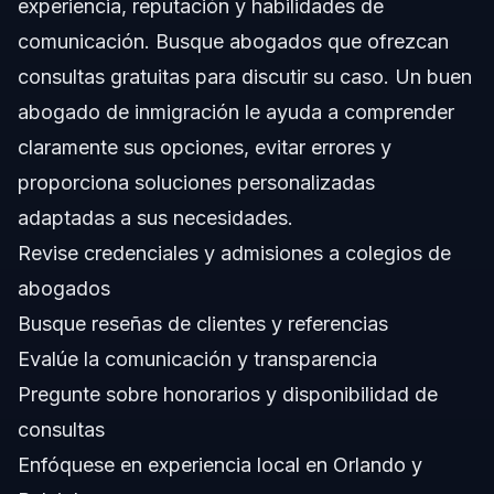
experiencia, reputación y habilidades de
¿Qué debo llevar a una consulta con un buen abogado
de inmigración?
comunicación. Busque abogados que ofrezcan
¿Cómo sé si un abogado de inmigración cerca de mí es
consultas gratuitas para discutir su caso. Un buen
bueno?
abogado de inmigración le ayuda a comprender
¿Vale la pena usar un abogado de inmigración para mi
solicitud de visa?
claramente sus opciones, evitar errores y
¿Vasquez Law Firm ofrece consultas gratuitas de
proporciona soluciones personalizadas
inmigración?
adaptadas a sus necesidades.
¿Qué es la regla de los 7 años en inmigración?
Revise credenciales y admisiones a colegios de
¿Cuánto tarda el trámite de solicitudes migratorias
abogados
comunes?
Busque reseñas de clientes y referencias
¿Puedo obtener ayuda legal virtual para casos de
inmigración empresarial en Vasquez Law Firm?
Evalúe la comunicación y transparencia
Fuentes y Referencias
Pregunte sobre honorarios y disponibilidad de
consultas
Enfóquese en experiencia local en Orlando y