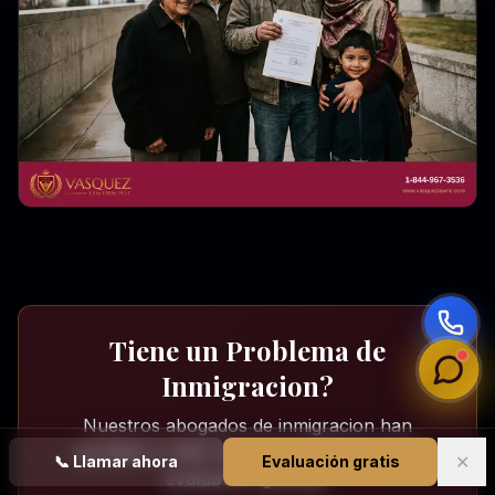
Tiene un Problema de
Inmigracion?
Nuestros abogados de inmigracion han
ayudado a miles de familias. Obtenga una
✕
📞
Llamar ahora
Evaluación gratis
evaluacion gratuita.