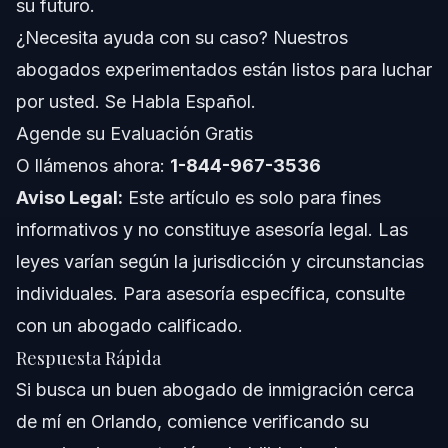
su futuro.
Debe Conocer
¿Necesita ayuda con su caso? Nuestros
Notas sobre Carolina del Norte
abogados experimentados están listos para luchar
por usted. Se Habla Español.
Notas sobre Florida
Agende su Evaluación Gratis
Conceptos Nacionales (Solo Generales, Reglas Varían)
O llámenos ahora:
1-844-967-3536
Aviso Legal:
Este artículo es solo para fines
Cuándo Llamar a un Buen Abogado de
Inmigración de Inmediato
informativos y no constituye asesoría legal. Las
Sobre los Abogados de Inmigración de Vasquez
leyes varían según la jurisdicción y circunstancias
Law Firm
individuales. Para asesoría específica, consulte
Confianza y Experiencia del Abogado
con un abogado calificado.
Respuesta Rápida
Preguntas Frecuentes
Si busca un buen abogado de inmigración cerca
¿Cuánto suelen costar los abogados de inmigración en
de mí en Orlando, comience verificando su
Orlando?