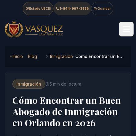
Skip to main content
Skip to navigation
Skip to footer
Estado USCIS
1-844-967-3536
Guardar
Vasquez Law Firm - Home
Inicio
Blog
Inmigración
Cómo Encontrar un Buen Abogado de Inmigración en Orlando en 2026
Inmigración
5
min de lectura
Cómo Encontrar un Buen
Abogado de Inmigración
en Orlando en 2026