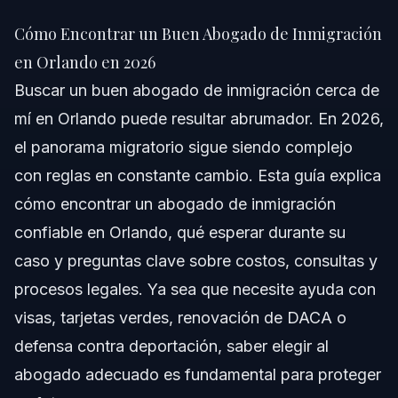
Cómo Encontrar un Buen Abogado de Inmigración
en Orlando en 2026
Cómo Encontrar un Buen Abogado de Inmigración
Respuesta Rápida
en Orlando en 2026
Buscar un buen abogado de inmigración cerca de
Por Qué es Importante Encontrar un Buen
Abogado de Inmigración
mí en Orlando puede resultar abrumador. En 2026,
el panorama migratorio sigue siendo complejo
Paso a Paso: Cómo Encontrar un Buen Abogado
de Inmigración Cerca de Mí
con reglas en constante cambio. Esta guía explica
Lista de Documentos para su Consulta con el
cómo encontrar un abogado de inmigración
Abogado de Inmigración
confiable en Orlando, qué esperar durante su
Cronograma: Qué Esperar al Trabajar con un
caso y preguntas clave sobre costos, consultas y
Abogado de Inmigración
procesos legales. Ya sea que necesite ayuda con
Costos y Honorarios: Factores que Influyen en el
Precio del Servicio Migratorio
visas, tarjetas verdes, renovación de DACA o
defensa contra deportación, saber elegir al
Errores Comunes al Elegir un Abogado de
Inmigración y Cómo Evitarlos
abogado adecuado es fundamental para proteger
Notas sobre Leyes Migratorias en NC y FL que