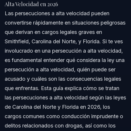
Respuesta Rápida
Alta Velocidad en 2026
Las persecuciones a alta velocidad pueden
Comprendiendo una Persecución a Alta
Velocidad
convertirse rápidamente en situaciones peligrosas
que derivan en cargos legales graves en
¿Qué se Considera Alta Velocidad?
Smithfield, Carolina del Norte, y Florida. Si te ves
El Papel de los Pasajeros en una Persecución
involucrado en una persecución a alta velocidad,
es fundamental entender qué considera la ley una
Cómo Terminan las Persecuciones
persecución a alta velocidad, quién puede ser
Paso a Paso: Qué Hacer Si Estás Involucrado
acusado y cuáles son las consecuencias legales
que enfrentas. Esta guía explica cómo se tratan
Por Qué Es Importante la Asistencia Legal Temprana
las persecuciones a alta velocidad según las leyes
Preparación para la Corte
de Carolina del Norte y Florida en 2026, los
cargos comunes como conducción imprudente o
Cargos Comunes y Consecuencias Legales
delitos relacionados con drogas, así como los
Resumen de Sanciones