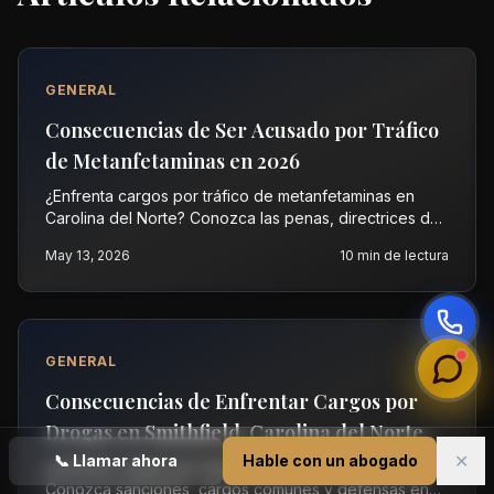
GENERAL
Consecuencias de Ser Acusado por Tráfico
de Metanfetaminas en 2026
¿Enfrenta cargos por tráfico de metanfetaminas en
Carolina del Norte? Conozca las penas, directrices de
sentencia y pasos de defensa con abogados
May 13, 2026
10
min de lectura
penalistas expertos. Llame ahora.
GENERAL
Consecuencias de Enfrentar Cargos por
Drogas en Smithfield, Carolina del Norte
✕
en 2026
📞
Llamar ahora
Hable con un abogado
¿Enfrenta cargos por drogas cerca de Smithfield NC?
Conozca sanciones, cargos comunes y defensas en