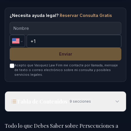
¿Necesita ayuda legal?
Reservar Consulta Gratis
Enviar
Acepto que Vasquez Law Firm me contacte por llamada, mensaje
de texto o correo electrónico sobre mi consulta y posibles
servicios legales.
Tabla de Contenidos
9
secciones
Todo lo que Debes Saber sobre Persecuciones a
Alta Velocidad en 2026
Todo lo que Debes Saber sobre Persecuciones a