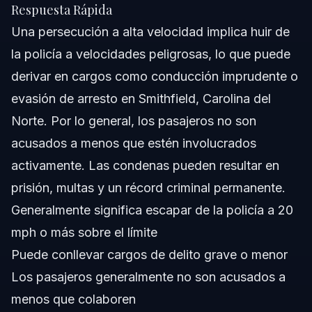
velocidad?
Respuesta Rápida
¿Cómo puede ayudar un abogado penalista tras una
Una persecución a alta velocidad implica huir de
persecución a alta velocidad?
la policía a velocidades peligrosas, lo que puede
¿Qué debo hacer inmediatamente después de ser
detenido tras una persecución a alta velocidad?
derivar en cargos como conducción imprudente o
Acerca del Bufete de Abogados Vásquez
evasión de arresto en Smithfield, Carolina del
Norte. Por lo general, los pasajeros no son
Confianza y Experiencia del Abogado
acusados a menos que estén involucrados
Fuentes y Referencias
activamente. Las condenas pueden resultar en
prisión, multas y un récord criminal permanente.
Generalmente significa escapar de la policía a 20
mph o más sobre el límite
Puede conllevar cargos de delito grave o menor
Los pasajeros generalmente no son acusados a
menos que colaboren