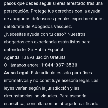
pasos que debes seguir si eres arrestado tras una
persecución. Protege tus derechos con la ayuda
Cargos Contra Pasajeros
de abogados defensores penales experimentados
Cronología de un Caso de Persecución a Alta
del Bufete de Abogados Vásquez.
Velocidad
¿Necesitas ayuda con tu caso? Nuestros
Preguntas Frecuentes
abogados con experiencia están listos para
¿Qué se considera una persecución a alta velocidad?
defenderte. Se Habla Español.
Agenda Tu Evaluación Gratuita
¿Los pasajeros enfrentan cargos en una persecución a
alta velocidad?
O llámanos ahora:
1-844-967-3536
¿Qué pasa si te atropella un automóvil en una
Aviso Legal:
Este artículo es solo para fines
persecución a alta velocidad?
informativos y no constituye asesoría legal. Las
¿Cuántos años puede implicar una condena por
persecución a alta velocidad?
leyes varían según la jurisdicción y las
¿Se puede arrestar a un pasajero tras una persecución a
circunstancias individuales. Para asesoría
alta velocidad?
específica, consulta con un abogado calificado.
¿Qué cargos suelen acompañar una persecución a alta