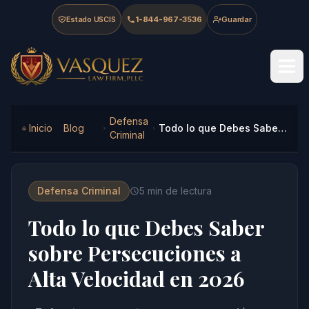
Skip to main content
Skip to navigation
Skip to footer
Estado USCIS
1-844-967-3536
Guardar
Vasquez Law Firm - Home
Defensa
Inicio
Blog
Todo lo que Debes Saber sobre Persecuciones a Alta Velocidad en 2026
Criminal
Defensa Criminal
5
min de lectura
Todo lo que Debes Saber
sobre Persecuciones a
Alta Velocidad en 2026