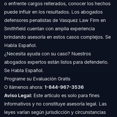
o enfrente cargos reiterados, conocer los hechos
Conceptos Generales a Nivel Nacional
puede influir en los resultados. Los abogados
defensores penalistas de Vasquez Law Firm en
Cuándo Llamar a un Abogado de Inmediato
Smithfield cuentan con amplia experiencia
Sobre Vasquez Law Firm
brindando asesoría en estos casos complejos. Se
Habla Español.
Confianza y Experiencia de los Abogados
¿Necesita ayuda con su caso? Nuestros
Preguntas Frecuentes
abogados expertos están listos para defenderlo.
Se Habla Español.
¿Qué es la trata de metanfetaminas?
Programe su Evaluación Gratis
¿Qué cantidad de metanfetamina se considera trata en
O llámenos ahora:
1-844-967-3536
Carolina del Norte?
Aviso Legal:
Este artículo es solo para fines
¿Cuántos años pueden sentenciar por trata de
metanfetaminas?
informativos y no constituye asesoría legal. Las
¿Cuál es la droga más comúnmente traficada en
leyes varían según jurisdicción y circunstancias
Carolina del Norte?