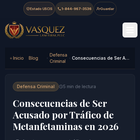
Skip to main content
Skip to navigation
Skip to footer
Estado USCIS
1-844-967-3536
Guardar
Vasquez Law Firm - Home
Defensa
Inicio
Blog
Consecuencias de Ser Acusado por Tráfico de Metanfetaminas en 2026
Criminal
Defensa Criminal
5
min de lectura
Consecuencias de Ser
Acusado por Tráfico de
Metanfetaminas en 2026