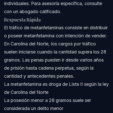
individuales. Para asesoría específica, consulte
¿Puede un delincuente primerizo evitar penas severas
por trata de metanfetaminas?
con un abogado calificado.
¿Cuáles son las defensas comunes contra cargos de
Respuesta Rápida
trata de metanfetaminas?
El tráfico de metanfetaminas consiste en distribuir
¿Cómo se diferencia la posesión de metanfetamina de
la trata en Carolina del Norte?
o poseer metanfetamina con intención de vender.
¿Qué debo hacer inmediatamente si me acusan de trata
En Carolina del Norte, los cargos por tráfico
de metanfetaminas?
suelen iniciarse cuando la cantidad supera los 28
Fuentes y Referencias
gramos. Las penas pueden ir desde varios años
de prisión hasta cadena perpetua, según la
cantidad y antecedentes penales.
La metanfetamina es droga de Lista II según la ley
de Carolina del Norte
La posesión menor a 28 gramos suele ser
considerada un delito menor