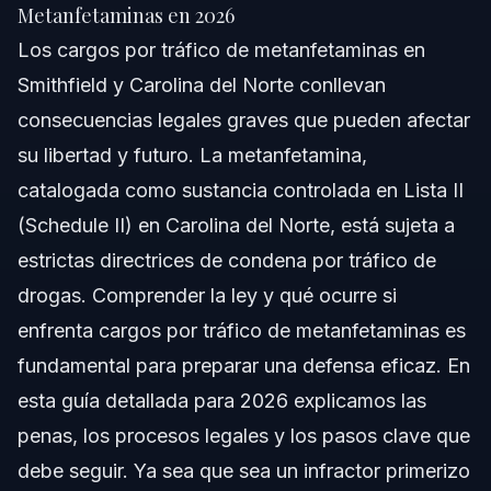
Respuesta Rápida
Metanfetaminas en 2026
Los cargos por tráfico de metanfetaminas en
Comprendiendo el Tráfico de Metanfetaminas
Smithfield y Carolina del Norte conllevan
Paso a Paso: Qué Hacer Si Lo Acusan
consecuencias legales graves que pueden afectar
su libertad y futuro. La metanfetamina,
Lista de Documentos y Evidencia
catalogada como sustancia controlada en Lista II
Cronograma: Qué Esperar en el Tribunal
(Schedule II) en Carolina del Norte, está sujeta a
estrictas directrices de condena por tráfico de
Costos y Honorarios que Influyen en Su Caso
drogas. Comprender la ley y qué ocurre si
Errores Comunes que Debe Evitar
enfrenta cargos por tráfico de metanfetaminas es
fundamental para preparar una defensa eficaz. En
Notas Legales de Carolina del Norte y Florida
esta guía detallada para 2026 explicamos las
Notas sobre Carolina del Norte
penas, los procesos legales y los pasos clave que
debe seguir. Ya sea que sea un infractor primerizo
Notas sobre Florida