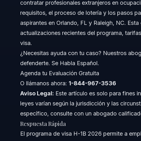
contratar profesionales extranjeros en ocupac
Comprendiendo el Programa de Visa H-1B
requisitos, el proceso de lotería y los pasos pa
Significado y Explicación Completa de H-1B
aspirantes en Orlando, FL y Raleigh, NC. Esta 
actualizaciones recientes del programa, tarifas
¿Por qué existe la lotería de la visa H-1B?
visa.
Criterios de Elegibilidad para la Visa H-1B
¿Necesitas ayuda con tu caso? Nuestros abog
defenderte. Se Habla Español.
Cómo Solicitar una Visa H-1B
Agenda tu Evaluación Gratuita
Lista de Verificación Paso a Paso para la Solicitud
O llámanos ahora:
1-844-967-3536
Aviso Legal:
Documentos Requeridos para la Solicitud H-1B
Este artículo es solo para fines i
leyes varían según la jurisdicción y las circun
Errores Comunes en Solicitudes de Visa H-1B
específico, consulte con un abogado calificad
Respuesta Rápida
No Presentar Correctamente la LCA
El programa de visa H-1B 2026 permite a empl
Ignorar Fechas Límites de la Lotería