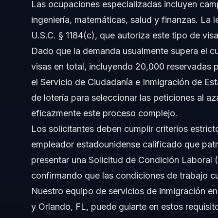
Las ocupaciones especializadas incluyen cam
Conceptos Nacionales (Solo General)
ingeniería, matemáticas, salud y finanzas. La l
U.S.C. § 1184(c), que autoriza este tipo de vis
Cuándo Consultar a un Abogado de Inmigración
Dado que la demanda usualmente supera el cu
Sobre Vasquez Law Firm
visas en total, incluyendo 20,000 reservadas 
el Servicio de Ciudadanía e Inmigración de E
Confianza y Experiencia del Abogado
de lotería para seleccionar las peticiones al 
Preguntas Frecuentes
eficazmente este proceso complejo.
Los solicitantes deben cumplir criterios estric
¿Qué es una visa H-1B?
empleador estadounidense calificado que patro
¿Quién es elegible para la visa H-1B?
presentar una Solicitud de Condición Laboral
confirmando que las condiciones de trabajo cu
¿Cuáles son los requisitos para la visa H-1B?
Nuestro equipo de
servicios de inmigración
en
¿Cómo funciona la lotería de la visa H-1B en 2026?
y Orlando, FL, puede guiarte en estos requisit