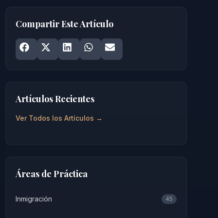
Compartir Este Artículo
Share on
Share on
Facebook
Share on
X
Share on
LinkedIn
Share on
WhatsApp
Email
Artículos Recientes
Ver Todos los Artículos →
Áreas de Práctica
Inmigración
45