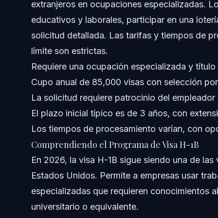
extranjeros en ocupaciones especializadas. Lo
educativos y laborales, participar en una loter
Pruebas Insuficientes de Credenciales Educativas
solicitud detallada. Las tarifas y tiempos de p
Falta de Cumplimiento Salarial por el Empleador
límite son estrictas.
Requiere una ocupación especializada y título 
Descripciones de Trabajo Inexactas
Cupo anual de 85,000 visas con selección por 
No Renovar o Extender a Tiempo
La solicitud requiere patrocinio del empleador
El plazo inicial típico es de 3 años, con exten
Cronología y Resultados de la Lotería de la Visa 
Los tiempos de procesamiento varían, con op
Costos y Tarifas para la Visa H-1B
Comprendiendo el Programa de Visa H-1B
En 2026, la visa H-1B sigue siendo una de las
Notas Jurisdiccionales para Solicitantes en Caroli
Estados Unidos. Permite a empresas usar trab
Notas para Carolina del Norte
especializadas que requieren conocimientos al
universitario o equivalente.
Notas para Florida