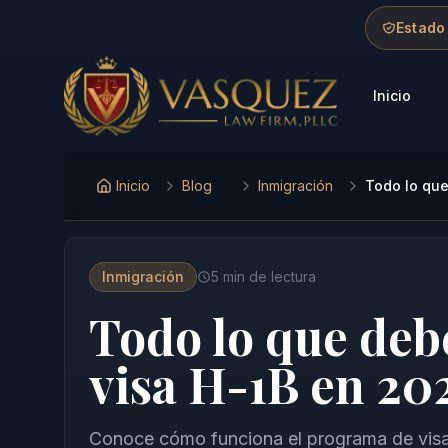
Skip to main content
Skip to navigation
Skip to footer
Estado
Inicio
Vasquez Law Firm - Home
Inicio
Blog
Inmigración
Todo lo que
Inmigración
5
min de lectura
Todo lo que debe
visa H-1B en 20
Conoce cómo funciona el programa de visa 