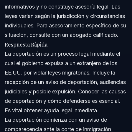
informativos y no constituye asesoría legal. Las
Notas sobre Carolina del Norte
leyes varían según la jurisdicción y circunstancias
individuales. Para asesoramiento específico de su
Notas sobre Florida
situación, consulte con un abogado calificado.
Conceptos Nacionales
Respuesta Rápida
La deportación es un proceso legal mediante el
Cuándo Contactar a un Abogado de Inmediato
cual el gobierno expulsa a un extranjero de los
Sobre Vasquez Law Firm
EE.UU. por violar leyes migratorias. Incluye la
recepción de un aviso de deportación, audiencias
Confianza y Experiencia del Abogado
judiciales y posible expulsión. Conocer las causas
Preguntas Frecuentes
de deportación y cómo defenderse es esencial.
Es vital obtener ayuda legal inmediata.
¿Cuáles son los motivos comunes para la deportación?
La deportación comienza con un aviso de
¿Qué sucede después de recibir una carta de
comparecencia ante la corte de inmigración
deportación?