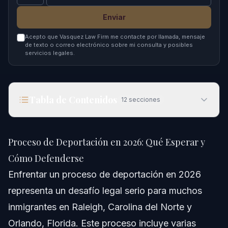
Enviar
Acepto que Vasquez Law Firm me contacte por llamada, mensaje
de texto o correo electrónico sobre mi consulta y posibles
servicios legales.
Tabla de Contenidos
12
secciones
Proceso de Deportación en 2026: Qué Esperar y
Cómo Defenderse
Proceso de Deportación en 2026: Qué Esperar y
Respuesta Rápida
Cómo Defenderse
Enfrentar un proceso de deportación en 2026
Comprendiendo el Proceso de Deportación
representa un desafío legal serio para muchos
Rol de ICE en la Deportación
inmigrantes en Raleigh, Carolina del Norte y
Orlando, Florida. Este proceso incluye varias
Causas de Deportación