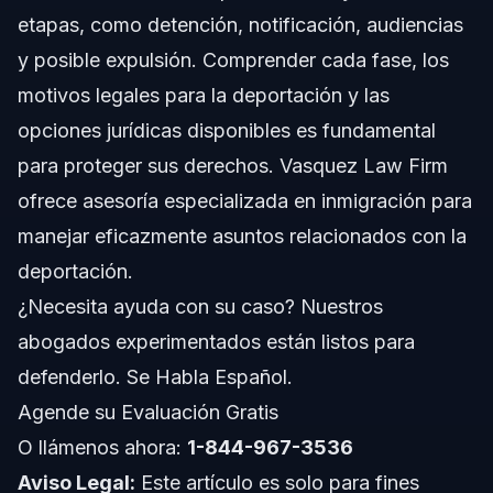
etapas, como detención, notificación, audiencias
Explicación de la Carta de Deportación
y posible expulsión. Comprender cada fase, los
motivos legales para la deportación y las
Guía Paso a Paso del Proceso de Deportación
opciones jurídicas disponibles es fundamental
Paso 1: Contacte un Abogado de Inmigración
para proteger sus derechos. Vasquez Law Firm
ofrece asesoría especializada en inmigración para
Paso 2: Reúna Evidencias
manejar eficazmente asuntos relacionados con la
Paso 3: Prepare su Defensa
deportación.
¿Necesita ayuda con su caso? Nuestros
Errores Comunes que Debe Evitar Durante la
Deportación
abogados experimentados están listos para
defenderlo. Se Habla Español.
Cronología y Qué Esperar
Agende su Evaluación Gratis
Costos y Honorarios: Factores que Inciden
O llámenos ahora:
1-844-967-3536
Aviso Legal:
Este artículo es solo para fines
Notas sobre NC, FL y a Nivel Nacional