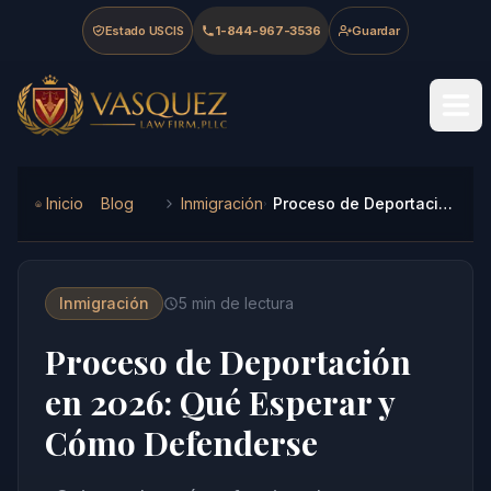
Skip to main content
Skip to navigation
Skip to footer
Estado USCIS
1-844-967-3536
Guardar
Vasquez Law Firm - Home
Inicio
Blog
Inmigración
Proceso de Deportación en 2026: Qué Esperar y Cómo Defenderse
Inmigración
5
min de lectura
Proceso de Deportación
en 2026: Qué Esperar y
Cómo Defenderse