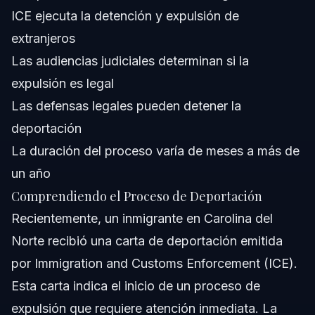
ICE ejecuta la detención y expulsión de
¿Cuánto dura el proceso de deportación?
extranjeros
¿Puedo detener la deportación con una defensa legal?
Las audiencias judiciales determinan si la
expulsión es legal
¿Cuál es el papel de Immigration and Customs
Enforcement (ICE) en la deportación?
Las defensas legales pueden detener la
¿Qué documentos debo preparar si enfrento
deportación
deportación?
La duración del proceso varía de meses a más de
¿Puedo representarme en corte de inmigración?
un año
¿Cómo afecta el nuevo acuerdo de deportación a
Comprendiendo el Proceso de Deportación
terceros países a los inmigrantes?
Recientemente, un inmigrante en Carolina del
Fuentes y Referencias
Norte recibió una carta de deportación emitida
por Immigration and Customs Enforcement (ICE).
Esta carta indica el inicio de un proceso de
expulsión que requiere atención inmediata. La