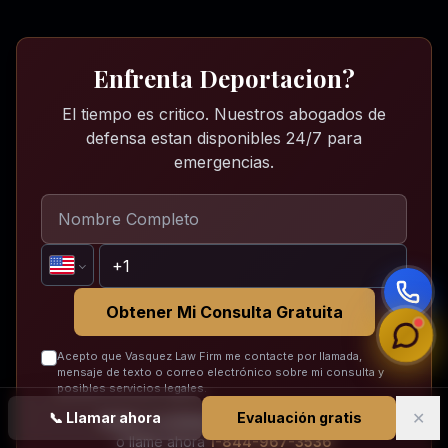
Enfrenta Deportacion?
El tiempo es critico. Nuestros abogados de
defensa estan disponibles 24/7 para
emergencias.
Obtener Mi Consulta Gratuita
Acepto que Vasquez Law Firm me contacte por llamada,
mensaje de texto o correo electrónico sobre mi consulta y
posibles servicios legales.
✕
📞
Llamar ahora
Evaluación gratis
Gratis y confidencial. Sin compromiso.
o llame ahora
1-844-967-3536