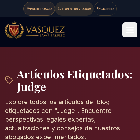
Skip to main content
Skip to navigation
Skip to footer
Estado USCIS
1-844-967-3536
Guardar
Vasquez Law Firm - Home
Artículos Etiquetados:
Judge
Explore todos los artículos del blog
etiquetados con "
Judge
". Encuentre
perspectivas legales expertas,
actualizaciones y consejos de nuestros
abogados experimentados.