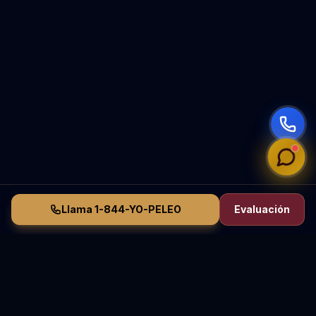
Llama 1-844-YO-PELEO
Evaluación