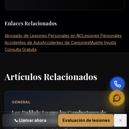
Enlaces Relacionados
Abogado de Lesiones Personales en NC
Lesiones Personales
Accidentes de Auto
Accidentes de Camiones
Muerte Injusta
Consulta Gratuita
Artículos Relacionados
GENERAL
Ley Dalilah: Lo que los Conductores de
Camión Deben Saber en 2026
✕
📞
Llamar ahora
Evaluación de lesiones