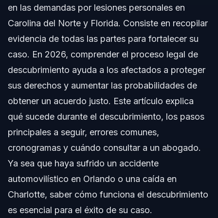
en las demandas por lesiones personales en
Paso a Paso: Cómo Funciona el Descubrimiento
Carolina del Norte y Florida. Consiste en recopilar
evidencia de todas las partes para fortalecer su
Documentos Comunes en el Descubrimiento
caso. En 2026, comprender el proceso legal de
Cronograma y Qué Esperar
descubrimiento ayuda a los afectados a proteger
sus derechos y aumentar las probabilidades de
Errores Comunes que Debe Evitar Durante el
Descubrimiento
obtener un acuerdo justo. Este artículo explica
qué sucede durante el descubrimiento, los pasos
Notas Específicas para Carolina del Norte y
Florida
principales a seguir, errores comunes,
Notas para Carolina del Norte
cronogramas y cuándo consultar a un abogado.
Ya sea que haya sufrido un accidente
Notas para Florida
automovilístico en Orlando o una caída en
Conceptos a Nivel Nacional (en General, las Reglas
Charlotte, saber cómo funciona el descubrimiento
Varían)
es esencial para el éxito de su caso.
Cuándo Consultar a un Abogado de Lesiones