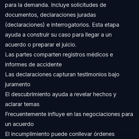
para la demanda. Incluye solicitudes de
¿Qué debo evitar decir durante el descubrimiento o las
documentos, declaraciones juradas
declaraciones?
(declaraciones) e interrogatorios. Esta etapa
¿Cuándo debería llamar a un abogado sobre el proceso
de descubrimiento?
ayuda a construir su caso para llegar a un
Fuentes y Referencias
acuerdo o preparar el juicio.
Las partes comparten registros médicos e
informes de accidente
Las declaraciones capturan testimonios bajo
juramento
El descubrimiento ayuda a revelar hechos y
aclarar temas
Frecuentemente influye en las negociaciones para
un acuerdo
El incumplimiento puede conllevar órdenes