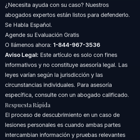
Personales
¿Necesita ayuda con su caso? Nuestros
abogados expertos están listos para defenderlo.
Sobre Vasquez Law Firm
Se Habla Español.
Confianza y Experiencia del Abogado
Agende su Evaluación Gratis
O llámenos ahora:
1-844-967-3536
Preguntas Frecuentes
Aviso Legal:
Este artículo es solo con fines
¿Qué es el proceso de descubrimiento en un caso de
informativos y no constituye asesoría legal. Las
lesiones personales?
leyes varían según la jurisdicción y las
¿Cuánto tiempo suele durar el proceso de
descubrimiento?
circunstancias individuales. Para asesoría
¿Qué documentos se intercambian comúnmente
específica, consulte con un abogado calificado.
durante el descubrimiento?
Respuesta Rápida
¿Puede el descubrimiento conducir a un acuerdo?
El proceso de descubrimiento en un caso de
¿Qué pasa si la otra parte no cumple con las solicitudes
lesiones personales es cuando ambas partes
de descubrimiento?
intercambian información y pruebas relevantes
¿Cómo encajan las declaraciones juradas en el proceso
de descubrimiento?