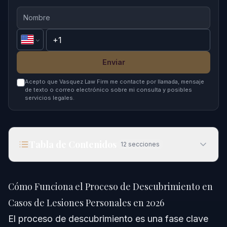
Enviar
Acepto que Vasquez Law Firm me contacte por llamada, mensaje
de texto o correo electrónico sobre mi consulta y posibles
servicios legales.
Tabla de Contenidos
12
secciones
Cómo Funciona el Proceso de Descubrimiento en
Casos de Lesiones Personales en 2026
Cómo Funciona el Proceso de Descubrimiento en
Respuesta Rápida
Casos de Lesiones Personales en 2026
El proceso de descubrimiento es una fase clave
¿En Qué Consiste el Proceso de Descubrimiento?