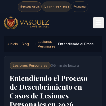
Skip to main content
Skip to navigation
Skip to footer
Estado USCIS
1-844-967-3536
Guardar
Vasquez Law Firm - Home
Lesiones
Inicio
Blog
Entendiendo el Proceso de Descubrimiento en Casos de Lesiones Personales en 2026
Personales
Lesiones Personales
5
min de lectura
Entendiendo el Proceso
de Descubrimiento en
Casos de Lesiones
Personales en 2026