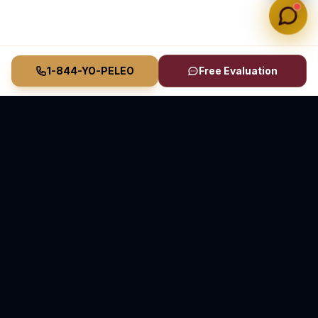
1-844-YO-PELEO
Free Evaluation
Vasquez Law Firm
YO PELEO® POR TI
Abogados Elite de Inmigración y Lesiones Personales