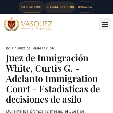
Skip to main content
Skip to navigation
Skip to footer
Estado USCIS
1-844-967-3536
Guardar
Vasquez Law Firm - Home
EOIR / JUEZ DE INMIGRACIÓN
Juez de Inmigración
White, Curtis G.
-
Adelanto Immigration
Court
- Estadísticas de
decisiones de asilo
Durante los últimos 12 meses, el Juez de