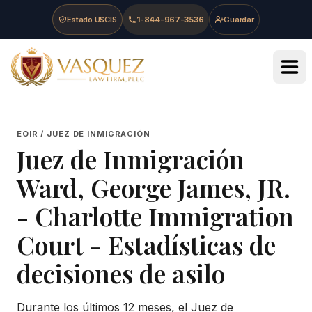
Skip to main content
Skip to navigation
Skip to footer
Estado USCIS
1-844-967-3536
Guardar
Vasquez Law Firm - Home
EOIR / JUEZ DE INMIGRACIÓN
Juez de Inmigración
Ward, George James, JR.
-
Charlotte Immigration
Court
- Estadísticas de
decisiones de asilo
Durante los últimos 12 meses, el Juez de