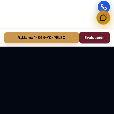
Llama 1-844-YO-PELEO
Evaluación
Vasquez Law Firm
YO PELEO® POR TI