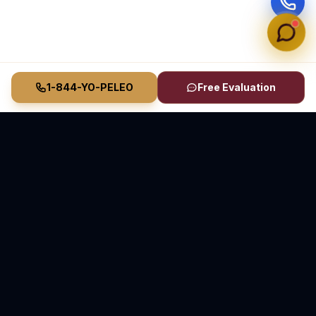
1-844-YO-PELEO
Free Evaluation
Vasquez Law Firm
YO PELEO® POR TI