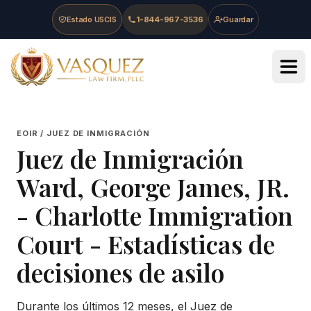
Skip to main content
Skip to navigation
Skip to footer
Estado USCIS
1-844-967-3536
Guardar
Vasquez Law Firm - Home
EOIR / JUEZ DE INMIGRACIÓN
Juez de Inmigración
Ward, George James, JR.
-
Charlotte Immigration
Court
- Estadísticas de
decisiones de asilo
Durante los últimos 12 meses, el Juez de