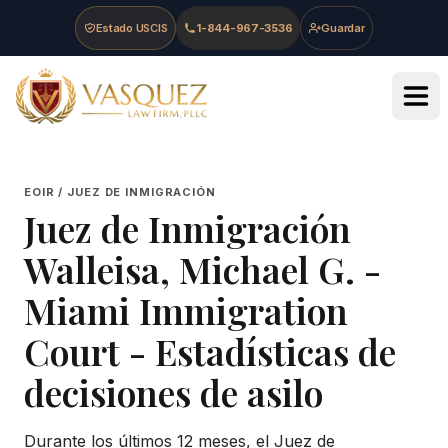
Skip to main content
Skip to navigation
Skip to footer
Estado USCIS
1-844-967-3536
Guardar
Vasquez Law Firm - Home
EOIR / JUEZ DE INMIGRACIÓN
Juez de Inmigración
Walleisa, Michael G.
-
Miami Immigration
Court
- Estadísticas de
decisiones de asilo
Durante los últimos 12 meses, el Juez de