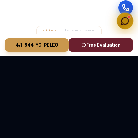
★★★★★
4.8
· Hablamos Español
1-844-YO-PELEO
Free Evaluation
Vasquez Law Firm
YO PELEO® POR TI