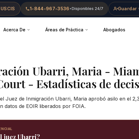
 USCIS
1-844-967-3536
Guardar 
•
Disponibles 24/7
Acerca De
Áreas de Práctica
Abogados
ración
Ubarri, Maria
-
Mia
Court
- Estadísticas de decis
el Juez de Inmigración Ubarri, Maria aprobó asilo en el 2,
n datos de EOIR liberados por FOIA.
ENCIAL
l juez Ubarri?