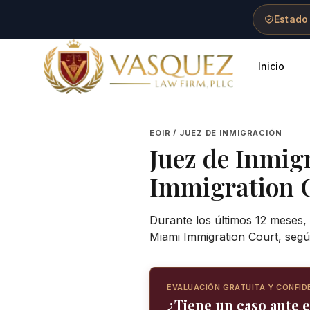
Skip to main content
Skip to navigation
Skip to footer
Estado
Inicio
Vasquez Law Firm - Home
EOIR / JUEZ DE INMIGRACIÓN
Juez de Inmig
Immigration 
Durante los últimos 12 meses, 
Miami Immigration Court, segú
EVALUACIÓN GRATUITA Y CONFID
¿Tiene un caso ante e