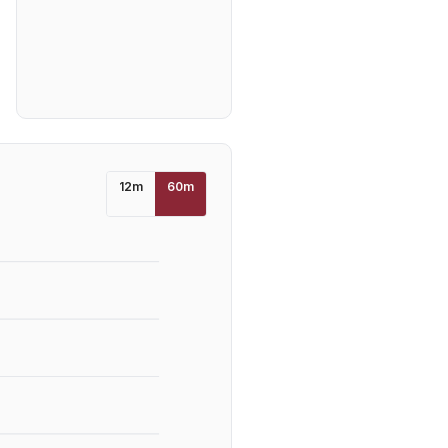
12
m
60
m