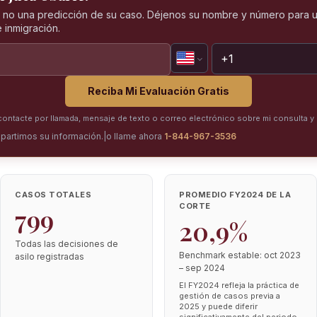
, no una predicción de su caso. Déjenos su nombre y número para u
 inmigración.
Reciba Mi Evaluación Gratis
ntacte por llamada, mensaje de texto o correo electrónico sobre mi consulta y 
partimos su información.
|
o llame ahora
1-844-967-3536
CASOS TOTALES
PROMEDIO FY2024 DE LA
CORTE
799
20,9%
Todas las decisiones de
Benchmark estable: oct 2023
asilo registradas
– sep 2024
El FY2024 refleja la práctica de
gestión de casos previa a
2025 y puede diferir