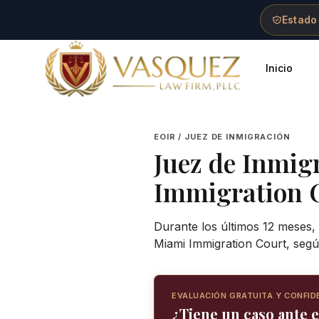
Skip to main content
Skip to navigation
Skip to footer
Estado
Inicio
Vasquez Law Firm - Home
EOIR / JUEZ DE INMIGRACIÓN
Juez de Inmig
Immigration 
Durante los últimos 12 meses, 
Miami Immigration Court, segú
EVALUACIÓN GRATUITA Y CONFID
¿Tiene un caso ante e