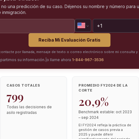
, no una predicción de su caso. Déjenos su nombre y número para u
 inmigración.
Reciba Mi Evaluación Gratis
ntacte por llamada, mensaje de texto o correo electrónico sobre mi consulta y 
partimos su información.
|
o llame ahora
1-844-967-3536
CASOS TOTALES
PROMEDIO FY2024 DE LA
CORTE
799
20,9%
Todas las decisiones de
Benchmark estable: oct 2023
asilo registradas
– sep 2024
El FY2024 refleja la práctica de
gestión de casos previa a
2025 y puede diferir