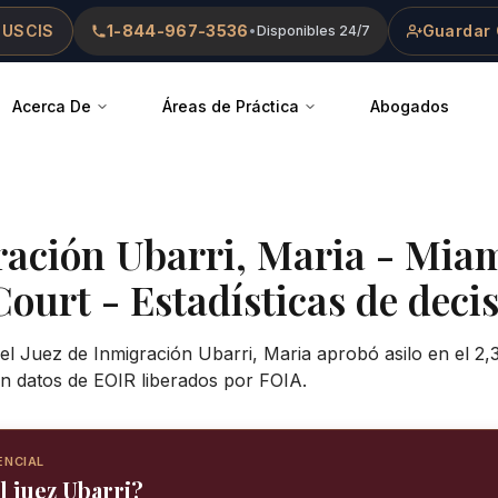
 USCIS
1-844-967-3536
Guardar 
•
Disponibles 24/7
Acerca De
Áreas de Práctica
Abogados
ración
Ubarri, Maria
-
Mia
Court
- Estadísticas de decis
el Juez de Inmigración Ubarri, Maria aprobó asilo en el 2,
n datos de EOIR liberados por FOIA.
ENCIAL
l juez Ubarri?