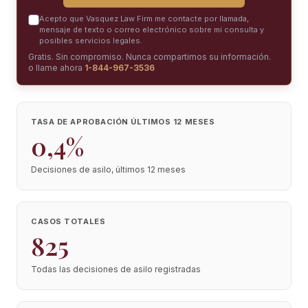
Acepto que Vasquez Law Firm me contacte por llamada,
mensaje de texto o correo electrónico sobre mi consulta y
posibles servicios legales.
Gratis. Sin compromiso. Nunca compartimos su información.
o llame ahora
1-844-967-3536
TASA DE APROBACIÓN ÚLTIMOS 12 MESES
0,4%
Decisiones de asilo, últimos 12 meses
CASOS TOTALES
825
Todas las decisiones de asilo registradas