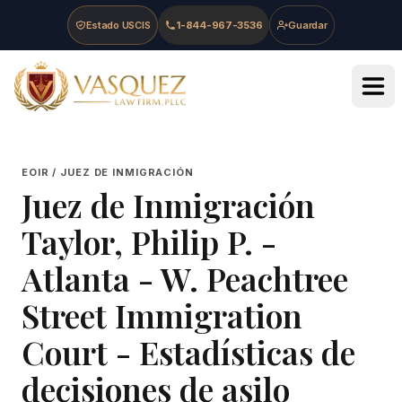
Skip to main content
Skip to navigation
Skip to footer
Estado USCIS
1-844-967-3536
Guardar
Vasquez Law Firm - Home
EOIR / JUEZ DE INMIGRACIÓN
Juez de Inmigración
Taylor, Philip P.
-
Atlanta - W. Peachtree
Street Immigration
Court
- Estadísticas de
decisiones de asilo