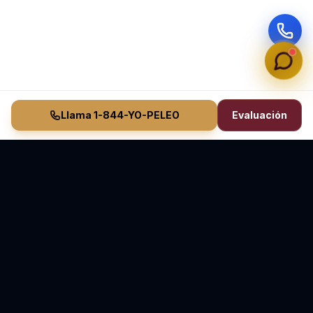
Llama 1-844-YO-PELEO
Evaluación
Vasquez Law Firm