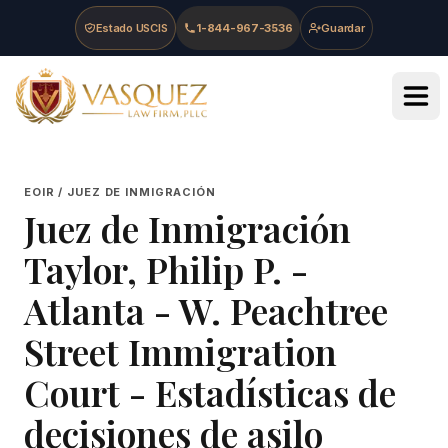
Skip to main content
Skip to navigation
Skip to footer
Estado USCIS
1-844-967-3536
Guardar
Vasquez Law Firm - Home
EOIR / JUEZ DE INMIGRACIÓN
Juez de Inmigración
Taylor, Philip P.
-
Atlanta - W. Peachtree
Street Immigration
Court
- Estadísticas de
decisiones de asilo