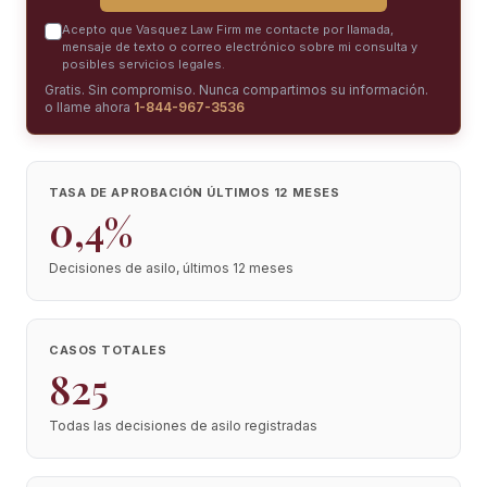
Acepto que Vasquez Law Firm me contacte por llamada,
mensaje de texto o correo electrónico sobre mi consulta y
posibles servicios legales.
Gratis. Sin compromiso. Nunca compartimos su información.
o llame ahora
1-844-967-3536
TASA DE APROBACIÓN ÚLTIMOS 12 MESES
0,4%
Decisiones de asilo, últimos 12 meses
CASOS TOTALES
825
Todas las decisiones de asilo registradas