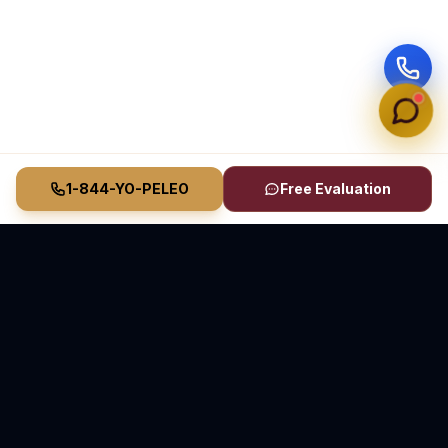
1-844-YO-PELEO
Free Evaluation
Vasquez Law Firm