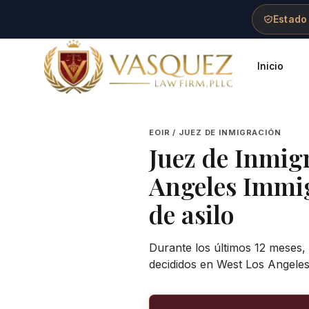
Skip to main content
Skip to navigation
Skip to footer
Estado
Inicio
Vasquez Law Firm - Home
EOIR / JUEZ DE INMIGRACIÓN
Juez de Inmig
Angeles Immi
de asilo
Durante los últimos 12 meses, 
decididos en West Los Angeles