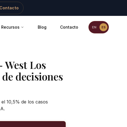
Contacto
Recursos
Blog
Contacto
EN
ES
-
West Los
 de decisiones
n el 10,5% de los casos
IA.