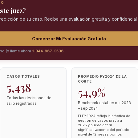
SO
ste juez?
predicción de su caso. Reciba una evaluación gratuita y confidencia
Comenzar Mi Evaluación Gratuita
iso.
|
o llame ahora
1-844-967-3536
CASOS TOTALES
PROMEDIO FY2024 DE LA
CORTE
5,438
54,9%
Todas las decisiones de
Benchmark estable: oct 2023
asilo registradas
– sep 2024
El FY2024 refleja la práctica de
gestión de casos previa a
2025 y puede diferir
significativamente del periodo
móvil de 12 meses por los