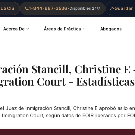
 USCIS
1-844-967-3536
Guardar 
•
Disponibles 24/7
Acerca De
Áreas de Práctica
Abogados
ración
Stancill, Christine E
gration Court
- Estadísticas
el Juez de Inmigración Stancill, Christine E aprobó asilo e
 Immigration Court, según datos de EOIR liberados por FO