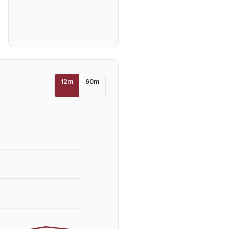
12
m
60
m