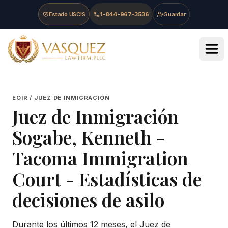
Skip to main content
Skip to navigation
Skip to footer
Estado USCIS
1-844-967-3536
Guardar
Vasquez Law Firm - Home
EOIR / JUEZ DE INMIGRACIÓN
Juez de Inmigración
Sogabe, Kenneth
-
Tacoma Immigration
Court
- Estadísticas de
decisiones de asilo
Durante los últimos 12 meses, el Juez de