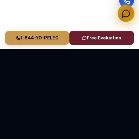
1-844-YO-PELEO
Free Evaluation
Vasquez Law Firm
YO PELEO® POR TI