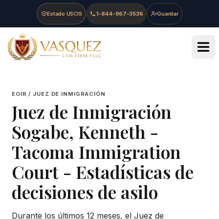
Skip to main content
Skip to navigation
Skip to footer
Estado USCIS
1-844-967-3536
Guardar
Vasquez Law Firm - Home
EOIR / JUEZ DE INMIGRACIÓN
Juez de Inmigración
Sogabe, Kenneth
-
Tacoma Immigration
Court
- Estadísticas de
decisiones de asilo
Durante los últimos 12 meses, el Juez de