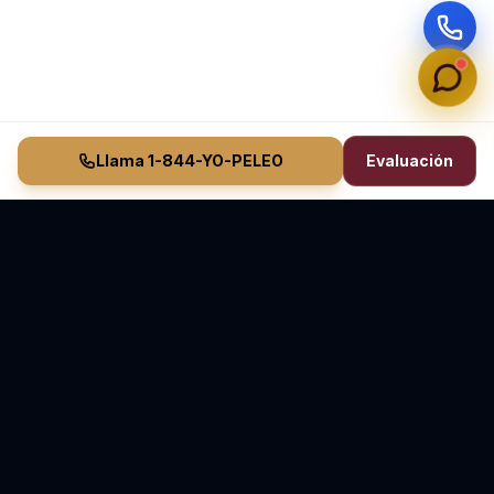
Llama 1-844-YO-PELEO
Evaluación
Vasquez Law Firm
YO PELEO® POR TI