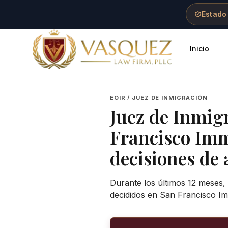
Skip to main content
Skip to navigation
Skip to footer
Estado
Inicio
Vasquez Law Firm - Home
EOIR / JUEZ DE INMIGRACIÓN
Juez de Inmig
Francisco Imm
decisiones de 
Durante los últimos 12 meses, 
decididos en San Francisco Im