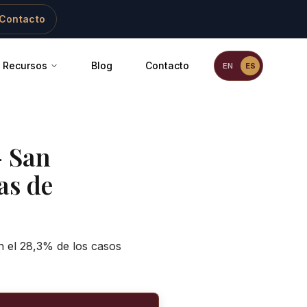
Contacto
Recursos
Blog
Contacto
EN
ES
-
San
as de
n el 28,3% de los casos