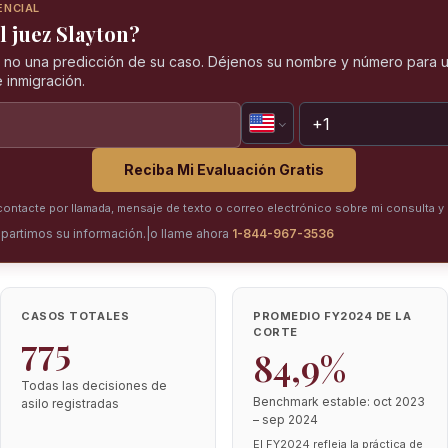
ENCIAL
l juez Slayton?
, no una predicción de su caso. Déjenos su nombre y número para u
 inmigración.
Reciba Mi Evaluación Gratis
ntacte por llamada, mensaje de texto o correo electrónico sobre mi consulta y 
partimos su información.
|
o llame ahora
1-844-967-3536
CASOS TOTALES
PROMEDIO FY2024 DE LA
CORTE
775
84,9%
Todas las decisiones de
Benchmark estable: oct 2023
asilo registradas
– sep 2024
El FY2024 refleja la práctica de