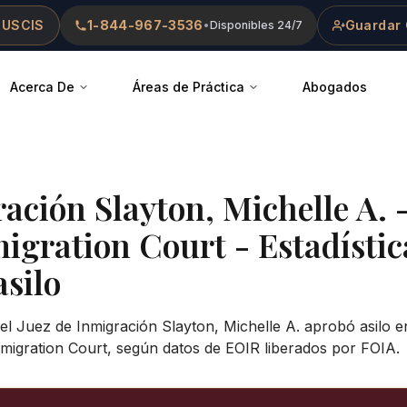
 USCIS
1-844-967-3536
Guardar 
•
Disponibles 24/7
Acerca De
Áreas de Práctica
Abogados
ración
Slayton, Michelle A.
igration Court
- Estadístic
asilo
el Juez de Inmigración Slayton, Michelle A. aprobó asilo e
migration Court, según datos de EOIR liberados por FOIA.