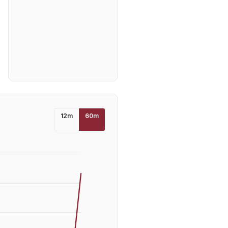
12
m
60
m