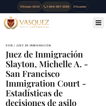
Skip to main content
Skip to navigation
Skip to footer
Estado USCIS
1-844-967-3536
Guardar
Vasquez Law Firm - Home
EOIR / JUEZ DE INMIGRACIÓN
Juez de Inmigración
Slayton, Michelle A.
-
San Francisco
Immigration Court
-
Estadísticas de
decisiones de asilo