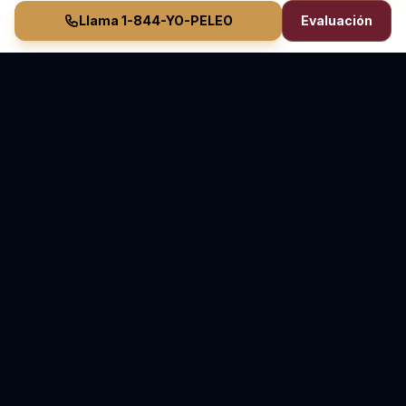
Llama 1-844-YO-PELEO
Evaluación
Vasquez Law Firm
YO PELEO® POR TI
Abogados Elite de Inmigración y Lesiones Personales
Sirviendo Carolina del Norte y Florida
70+ Años de Experiencia Combinada • Sirviendo
desde 2011