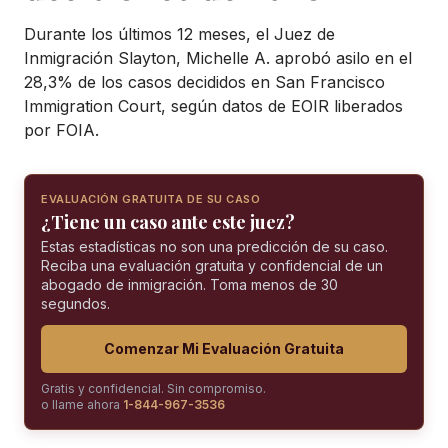
Durante los últimos 12 meses, el Juez de
Inmigración Slayton, Michelle A. aprobó asilo en el
28,3% de los casos decididos en San Francisco
Immigration Court, según datos de EOIR liberados
por FOIA.
EVALUACIÓN GRATUITA DE SU CASO
¿Tiene un caso ante este juez?
Estas estadísticas no son una predicción de su caso.
Reciba una evaluación gratuita y confidencial de un
abogado de inmigración. Toma menos de 30
segundos.
Comenzar Mi Evaluación Gratuita
Gratis y confidencial. Sin compromiso.
o llame ahora
1-844-967-3536