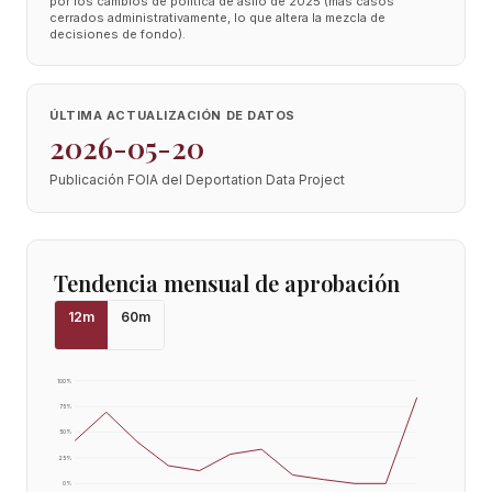
por los cambios de política de asilo de 2025 (más casos
cerrados administrativamente, lo que altera la mezcla de
decisiones de fondo).
ÚLTIMA ACTUALIZACIÓN DE DATOS
2026-05-20
Publicación FOIA del Deportation Data Project
Tendencia mensual de aprobación
12
m
60
m
100
%
75
%
50
%
25
%
0
%