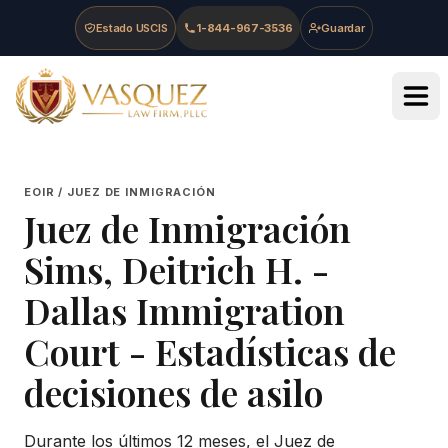
Skip to main content
Skip to navigation
Skip to footer
Estado USCIS
1-844-967-3536
Guardar
Vasquez Law Firm - Home
EOIR / JUEZ DE INMIGRACIÓN
Juez de Inmigración
Sims, Deitrich H.
-
Dallas Immigration
Court
- Estadísticas de
decisiones de asilo
Durante los últimos 12 meses, el Juez de