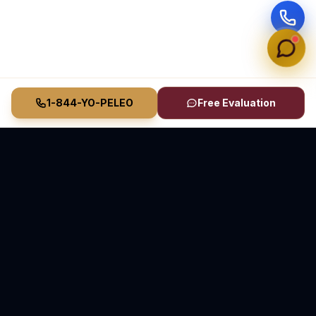
1-844-YO-PELEO
Free Evaluation
Vasquez Law Firm
YO PELEO® POR TI