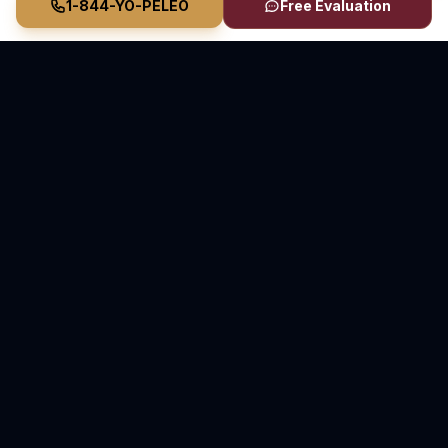
1-844-YO-PELEO
Free Evaluation
Vasquez Law Firm
YO PELEO® POR TI
Abogados Elite de Inmigración y Lesiones Personales
Inmigración en Carolina del Norte y Florida • Lesiones
Personales en Carolina del Norte
70+ Años de Experiencia Combinada • Sirviendo
desde 2011