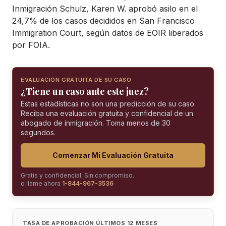
Inmigración Schulz, Karen W. aprobó asilo en el
24,7% de los casos decididos en San Francisco
Immigration Court, según datos de EOIR liberados
por FOIA.
EVALUACIÓN GRATUITA DE SU CASO
¿Tiene un caso ante este juez?
Estas estadísticas no son una predicción de su caso.
Reciba una evaluación gratuita y confidencial de un
abogado de inmigración. Toma menos de 30
segundos.
Comenzar Mi Evaluación Gratuita
Gratis y confidencial. Sin compromiso.
o llame ahora
1-844-967-3536
TASA DE APROBACIÓN ÚLTIMOS 12 MESES