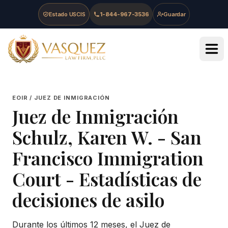
Skip to main content
Skip to navigation
Skip to footer
Estado USCIS
1-844-967-3536
Guardar
Vasquez Law Firm - Home
EOIR / JUEZ DE INMIGRACIÓN
Juez de Inmigración
Schulz, Karen W.
-
San
Francisco Immigration
Court
- Estadísticas de
decisiones de asilo
Durante los últimos 12 meses, el Juez de