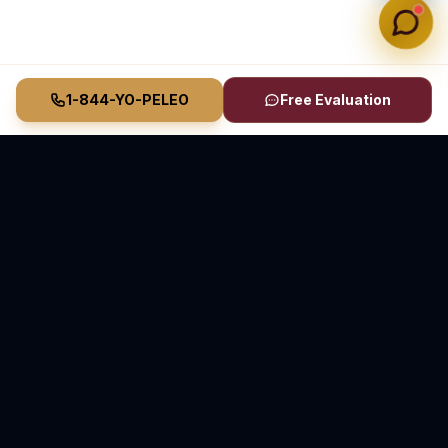
1-844-YO-PELEO
Free Evaluation
Vasquez Law Firm
YO PELEO® POR TI
Abogados Elite de Inmigración y Lesiones Personales