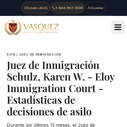
Skip to main content
Skip to navigation
Skip to footer
Estado USCIS
1-844-967-3536
Guardar
Vasquez Law Firm - Home
EOIR / JUEZ DE INMIGRACIÓN
Juez de Inmigración
Schulz, Karen W.
-
Eloy
Immigration Court
-
Estadísticas de
decisiones de asilo
Durante los últimos 12 meses, el Juez de