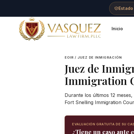
Skip to main content
Skip to navigation
Skip to footer
Estado
Inicio
Vasquez Law Firm - Home
EOIR / JUEZ DE INMIGRACIÓN
Juez de Inmig
Immigration 
Durante los últimos 12 meses, 
Fort Snelling Immigration Cou
EVALUACIÓN GRATUITA DE SU CA
¿Tiene un caso ante e