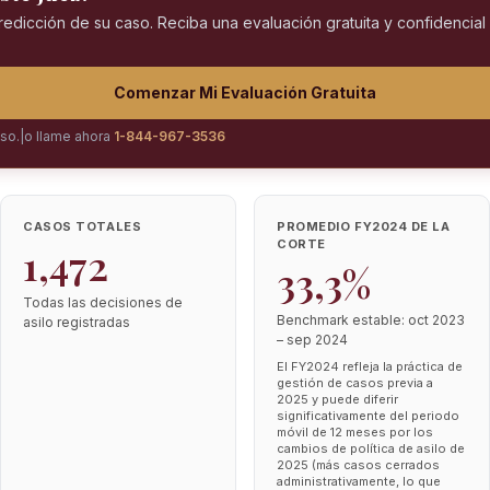
predicción de su caso. Reciba una evaluación gratuita y confidencia
Comenzar Mi Evaluación Gratuita
iso.
|
o llame ahora
1-844-967-3536
CASOS TOTALES
PROMEDIO FY2024 DE LA
CORTE
1,472
33,3%
Todas las decisiones de
Benchmark estable: oct 2023
asilo registradas
– sep 2024
El FY2024 refleja la práctica de
gestión de casos previa a
2025 y puede diferir
significativamente del periodo
móvil de 12 meses por los
cambios de política de asilo de
2025 (más casos cerrados
administrativamente, lo que