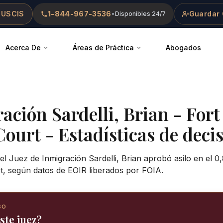
 USCIS
1-844-967-3536
Guardar 
•
Disponibles 24/7
Acerca De
Áreas de Práctica
Abogados
ración
Sardelli, Brian
-
Fort
Court
- Estadísticas de decis
el Juez de Inmigración Sardelli, Brian aprobó asilo en el 0
rt, según datos de EOIR liberados por FOIA.
SO
ste juez?