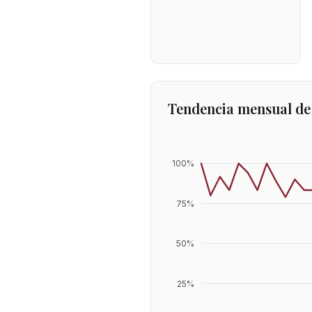
Tendencia mensual de
100
%
75
%
50
%
25
%