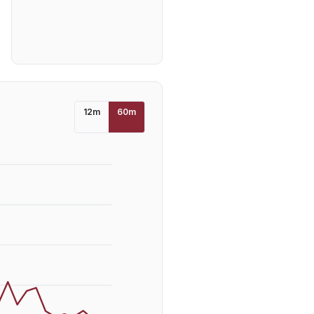
12
m
60
m