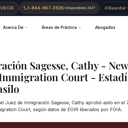
 USCIS
1-844-967-3536
Guardar 
•
Disponibles 24/7
Acerca De
Áreas de Práctica
Abogados
ración
Sagesse, Cathy
-
New
 Immigration Court
- Estadí
asilo
 el Juez de Inmigración Sagesse, Cathy aprobó asilo en el 
gration Court, según datos de EOIR liberados por FOIA.