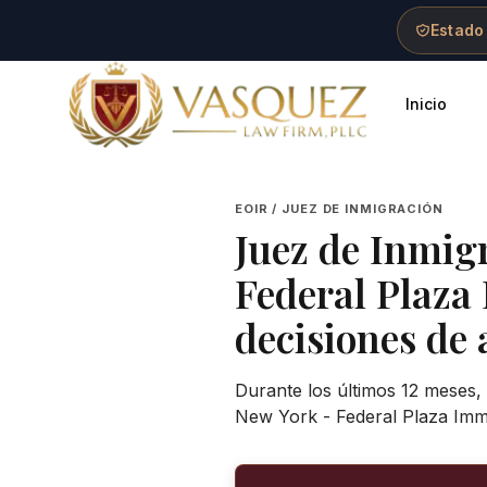
Skip to main content
Skip to navigation
Skip to footer
Estado
Inicio
Vasquez Law Firm - Home
EOIR / JUEZ DE INMIGRACIÓN
Juez de Inmig
Federal Plaza
decisiones de 
Durante los últimos 12 meses,
New York - Federal Plaza Immi