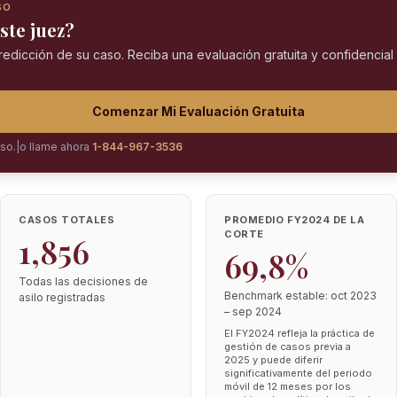
SO
ste juez?
predicción de su caso. Reciba una evaluación gratuita y confidencia
Comenzar Mi Evaluación Gratuita
iso.
|
o llame ahora
1-844-967-3536
CASOS TOTALES
PROMEDIO FY2024 DE LA
CORTE
1,856
69,8%
Todas las decisiones de
Benchmark estable: oct 2023
asilo registradas
– sep 2024
El FY2024 refleja la práctica de
gestión de casos previa a
2025 y puede diferir
significativamente del periodo
móvil de 12 meses por los