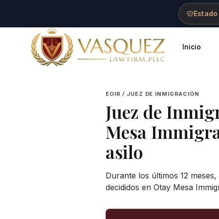
Skip to main content
Skip to navigation
Skip to footer
Estado
Inicio
Vasquez Law Firm - Home
EOIR / JUEZ DE INMIGRACIÓN
Juez de Inmig
Mesa Immigra
asilo
Durante los últimos 12 meses,
decididos en Otay Mesa Immigr