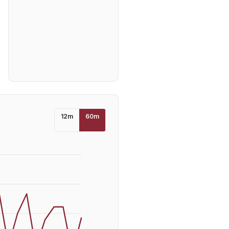
12
m
60
m