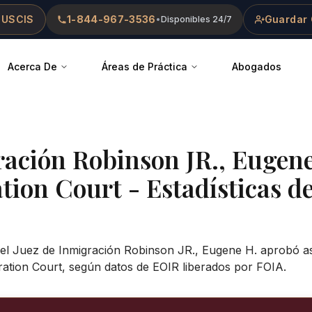
 USCIS
1-844-967-3536
Guardar 
•
Disponibles 24/7
Acerca De
Áreas de Práctica
Abogados
ración
Robinson JR., Eugen
tion Court
- Estadísticas d
 el Juez de Inmigración Robinson JR., Eugene H. aprobó as
ation Court, según datos de EOIR liberados por FOIA.