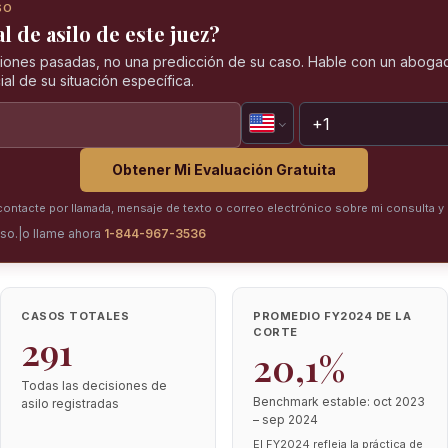
SO
l de asilo de este juez?
iones pasadas, no una predicción de su caso. Hable con un abogad
al de su situación específica.
Obtener Mi Evaluación Gratuita
ntacte por llamada, mensaje de texto o correo electrónico sobre mi consulta y 
iso.
|
o llame ahora
1-844-967-3536
CASOS TOTALES
PROMEDIO FY2024 DE LA
CORTE
291
20,1%
Todas las decisiones de
Benchmark estable: oct 2023
asilo registradas
– sep 2024
El FY2024 refleja la práctica de