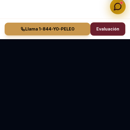
Llama 1-844-YO-PELEO
Evaluación
Vasquez Law Firm
YO PELEO® POR TI
Abogados Elite de Inmigración y Lesiones Personales