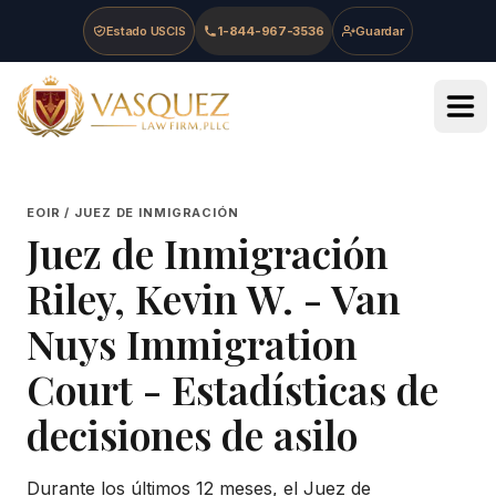
Skip to main content
Skip to navigation
Skip to footer
Estado USCIS
1-844-967-3536
Guardar
Vasquez Law Firm - Home
EOIR / JUEZ DE INMIGRACIÓN
Juez de Inmigración
Riley, Kevin W.
-
Van
Nuys Immigration
Court
- Estadísticas de
decisiones de asilo
Durante los últimos 12 meses, el Juez de