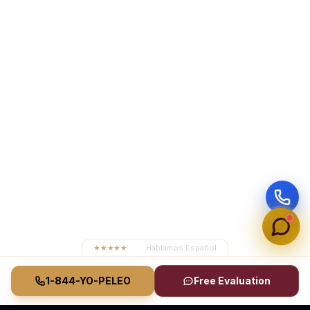
★★★★★
4.8
· Hablamos Español
1-844-YO-PELEO
Free Evaluation