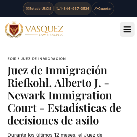
Skip to main content
Skip to navigation
Skip to footer
Estado USCIS
1-844-967-3536
Guardar
Vasquez Law Firm - Home
EOIR / JUEZ DE INMIGRACIÓN
Juez de Inmigración
Riefkohl, Alberto J.
-
Newark Immigration
Court
- Estadísticas de
decisiones de asilo
Durante los últimos 12 meses, el Juez de