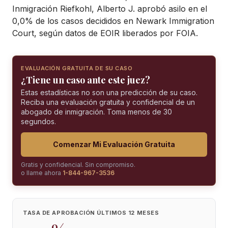
Inmigración Riefkohl, Alberto J. aprobó asilo en el
0,0% de los casos decididos en Newark Immigration
Court, según datos de EOIR liberados por FOIA.
EVALUACIÓN GRATUITA DE SU CASO
¿Tiene un caso ante este juez?
Estas estadísticas no son una predicción de su caso.
Reciba una evaluación gratuita y confidencial de un
abogado de inmigración. Toma menos de 30
segundos.
Comenzar Mi Evaluación Gratuita
Gratis y confidencial. Sin compromiso.
o llame ahora
1-844-967-3536
TASA DE APROBACIÓN ÚLTIMOS 12 MESES