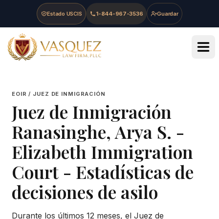
Skip to main content
Skip to navigation
Skip to footer
Estado USCIS
1-844-967-3536
Guardar
Vasquez Law Firm - Home
EOIR / JUEZ DE INMIGRACIÓN
Juez de Inmigración
Ranasinghe, Arya S.
-
Elizabeth Immigration
Court
- Estadísticas de
decisiones de asilo
Durante los últimos 12 meses, el Juez de