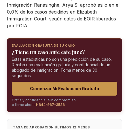
Inmigración Ranasinghe, Arya S. aprobó asilo en el
0,0% de los casos decididos en Elizabeth
Immigration Court, según datos de EOIR liberados
por FOIA.
EVALUACIÓN GRATUITA DE SU CASO
¿Tiene un caso ante este juez?
Estas estadísticas no son una predicción de su caso.
Reciba una evaluación gratuita y confidencial de un
abogado de inmigración. Toma menos de 30
segundos.
Comenzar Mi Evaluación Gratuita
Gratis y confidencial. Sin compromiso.
o llame ahora
1-844-967-3536
TASA DE APROBACIÓN ÚLTIMOS 12 MESES