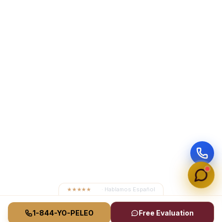
★★★★★
4.8
· Hablamos Español
1-844-YO-PELEO
Free Evaluation