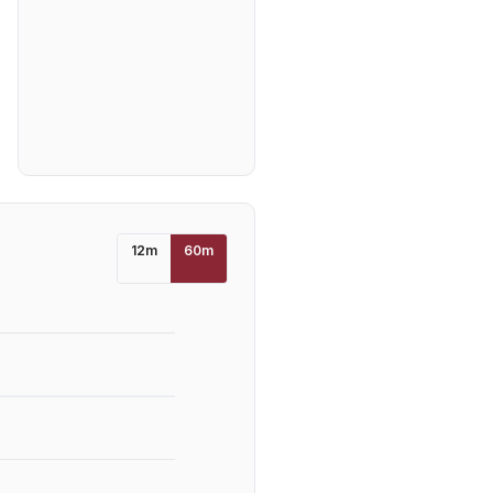
12
m
60
m