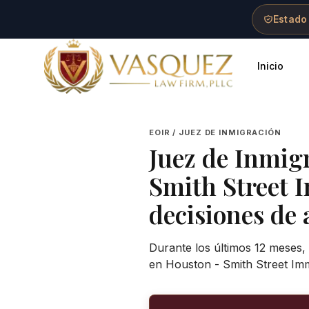
Skip to main content
Skip to navigation
Skip to footer
Estado
Inicio
Vasquez Law Firm - Home
EOIR / JUEZ DE INMIGRACIÓN
Juez de Inmig
Smith Street 
decisiones de 
Durante los últimos 12 meses,
en Houston - Smith Street Imm