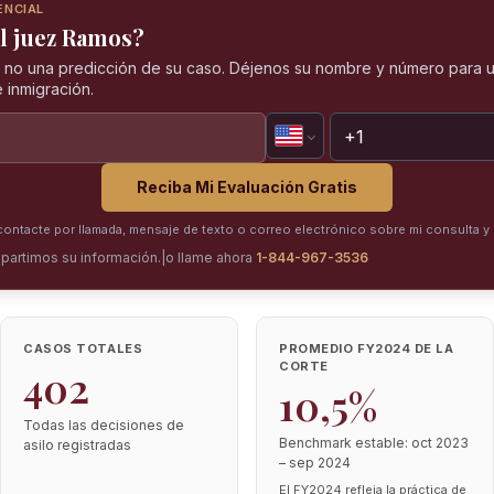
ENCIAL
el juez Ramos?
, no una predicción de su caso. Déjenos su nombre y número para u
 inmigración.
Reciba Mi Evaluación Gratis
ntacte por llamada, mensaje de texto o correo electrónico sobre mi consulta y 
partimos su información.
|
o llame ahora
1-844-967-3536
CASOS TOTALES
PROMEDIO FY2024 DE LA
CORTE
402
10,5%
Todas las decisiones de
Benchmark estable: oct 2023
asilo registradas
– sep 2024
El FY2024 refleja la práctica de