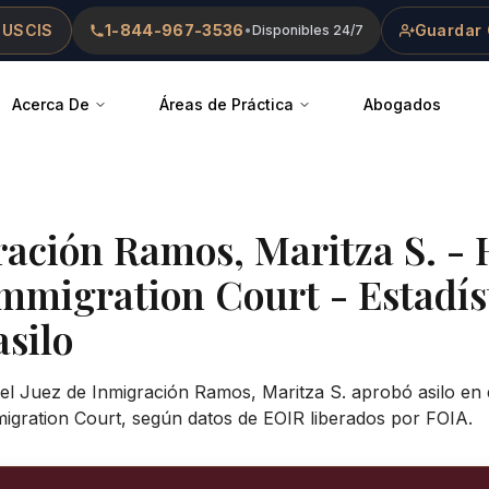
 USCIS
1-844-967-3536
Guardar 
•
Disponibles 24/7
Acerca De
Áreas de Práctica
Abogados
ración
Ramos, Maritza S.
-
Immigration Court
- Estadís
asilo
 el Juez de Inmigración Ramos, Maritza S. aprobó asilo en 
igration Court, según datos de EOIR liberados por FOIA.