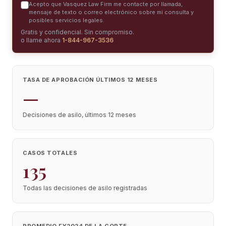
Acepto que Vasquez Law Firm me contacte por llamada,
mensaje de texto o correo electrónico sobre mi consulta y
posibles servicios legales.
Gratis y confidencial. Sin compromiso.
o llame ahora
1-844-967-3536
TASA DE APROBACIÓN ÚLTIMOS 12 MESES
—
Decisiones de asilo, últimos 12 meses
CASOS TOTALES
135
Todas las decisiones de asilo registradas