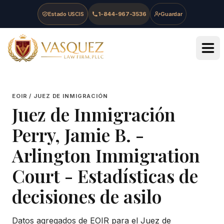
Skip to main content
Skip to navigation
Skip to footer
Estado USCIS
1-844-967-3536
Guardar
Vasquez Law Firm - Home
EOIR / JUEZ DE INMIGRACIÓN
Juez de Inmigración
Perry, Jamie B.
-
Arlington Immigration
Court
- Estadísticas de
decisiones de asilo
Datos agregados de EOIR para el Juez de