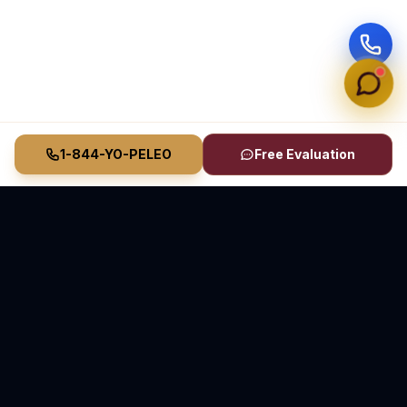
1-844-YO-PELEO
Free Evaluation
Vasquez Law Firm