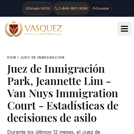
Skip to main content
Skip to navigation
Skip to footer
Estado USCIS
1-844-967-3536
Guardar
Vasquez Law Firm - Home
EOIR / JUEZ DE INMIGRACIÓN
Juez de Inmigración
Park, Jeannette Lim
-
Van Nuys Immigration
Court
- Estadísticas de
decisiones de asilo
Durante los últimos 12 meses, el Juez de