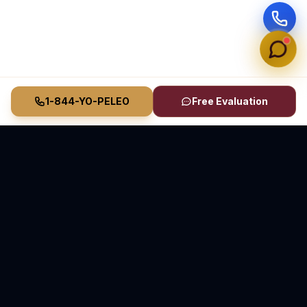
1-844-YO-PELEO
Free Evaluation
Vasquez Law Firm
YO PELEO® POR TI