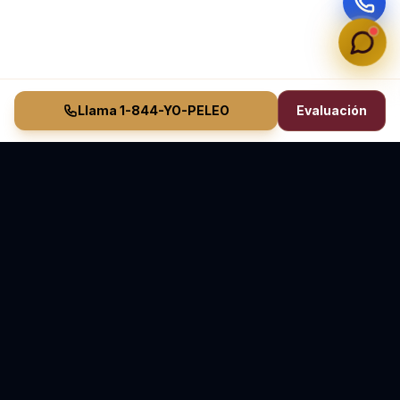
Llama 1-844-YO-PELEO
Evaluación
Vasquez Law Firm
YO PELEO® POR TI