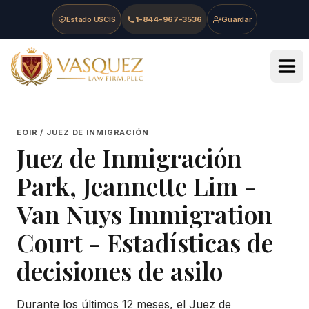
Skip to main content
Skip to navigation
Skip to footer
Estado USCIS
1-844-967-3536
Guardar
Vasquez Law Firm - Home
EOIR / JUEZ DE INMIGRACIÓN
Juez de Inmigración
Park, Jeannette Lim
-
Van Nuys Immigration
Court
- Estadísticas de
decisiones de asilo
Durante los últimos 12 meses, el Juez de