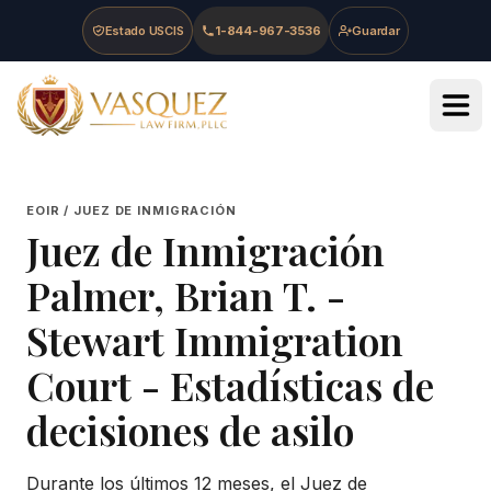
Skip to main content
Skip to navigation
Skip to footer
Estado USCIS
1-844-967-3536
Guardar
Vasquez Law Firm - Home
EOIR / JUEZ DE INMIGRACIÓN
Juez de Inmigración
Palmer, Brian T.
-
Stewart Immigration
Court
- Estadísticas de
decisiones de asilo
Durante los últimos 12 meses, el Juez de