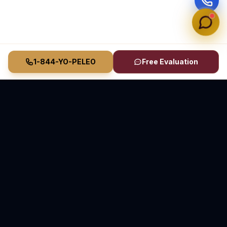
1-844-YO-PELEO
Free Evaluation
Vasquez Law Firm
YO PELEO® POR TI