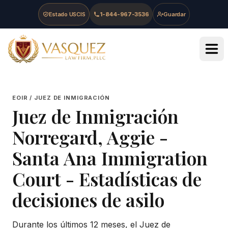
Skip to main content
Skip to navigation
Skip to footer
Estado USCIS
1-844-967-3536
Guardar
Vasquez Law Firm - Home
EOIR / JUEZ DE INMIGRACIÓN
Juez de Inmigración
Norregard, Aggie
-
Santa Ana Immigration
Court
- Estadísticas de
decisiones de asilo
Durante los últimos 12 meses, el Juez de