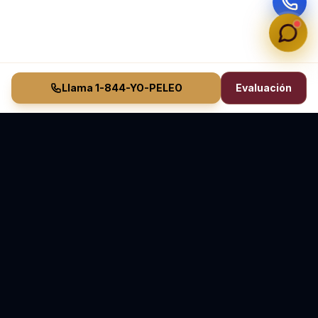
Llama 1-844-YO-PELEO
Evaluación
Vasquez Law Firm
YO PELEO® POR TI