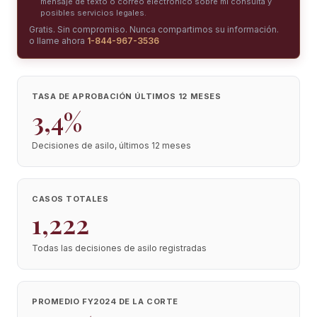
mensaje de texto o correo electrónico sobre mi consulta y
posibles servicios legales.
Gratis. Sin compromiso. Nunca compartimos su información.
o llame ahora
1-844-967-3536
TASA DE APROBACIÓN ÚLTIMOS 12 MESES
3,4%
Decisiones de asilo, últimos 12 meses
CASOS TOTALES
1,222
Todas las decisiones de asilo registradas
PROMEDIO FY2024 DE LA CORTE