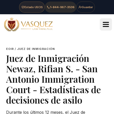
Skip to main content
Skip to navigation
Skip to footer
Estado USCIS
1-844-967-3536
Guardar
Vasquez Law Firm - Home
EOIR / JUEZ DE INMIGRACIÓN
Juez de Inmigración
Newaz, Rifian S.
-
San
Antonio Immigration
Court
- Estadísticas de
decisiones de asilo
Durante los últimos 12 meses, el Juez de