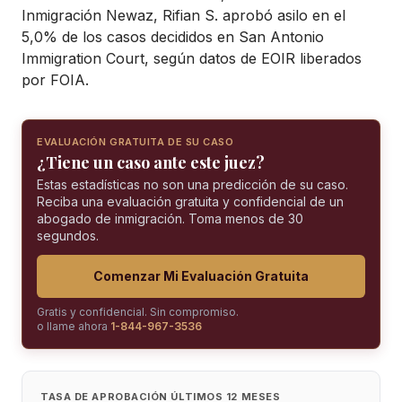
Inmigración Newaz, Rifian S. aprobó asilo en el
5,0% de los casos decididos en San Antonio
Immigration Court, según datos de EOIR liberados
por FOIA.
EVALUACIÓN GRATUITA DE SU CASO
¿Tiene un caso ante este juez?
Estas estadísticas no son una predicción de su caso.
Reciba una evaluación gratuita y confidencial de un
abogado de inmigración. Toma menos de 30
segundos.
Comenzar Mi Evaluación Gratuita
Gratis y confidencial. Sin compromiso.
o llame ahora
1-844-967-3536
TASA DE APROBACIÓN ÚLTIMOS 12 MESES