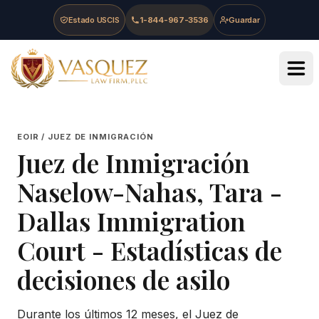
Skip to main content
Skip to navigation
Skip to footer
Estado USCIS
1-844-967-3536
Guardar
Vasquez Law Firm - Home
EOIR / JUEZ DE INMIGRACIÓN
Juez de Inmigración
Naselow-Nahas, Tara
-
Dallas Immigration
Court
- Estadísticas de
decisiones de asilo
Durante los últimos 12 meses, el Juez de