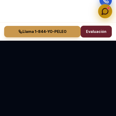
Llama 1-844-YO-PELEO
Evaluación
Vasquez Law Firm
YO PELEO® POR TI