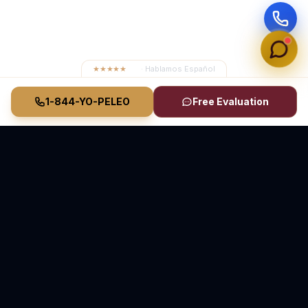
★★★★★
4.8
· Hablamos Español
1-844-YO-PELEO
Free Evaluation
Vasquez Law Firm
YO PELEO® POR TI