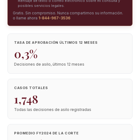
mensaje de texto o correo electrónico sobre mi consulta y
posibles servicios legales.
Gratis. Sin compromiso. Nunca compartimos su información.
o llame ahora
1-844-967-3536
TASA DE APROBACIÓN ÚLTIMOS 12 MESES
0,3%
Decisiones de asilo, últimos 12 meses
CASOS TOTALES
1,748
Todas las decisiones de asilo registradas
PROMEDIO FY2024 DE LA CORTE