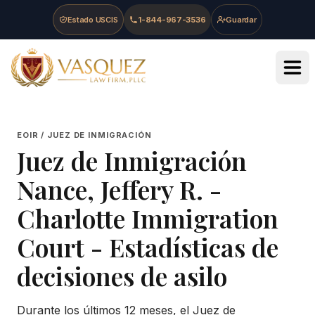
Skip to main content
Skip to navigation
Skip to footer
Estado USCIS
1-844-967-3536
Guardar
Vasquez Law Firm - Home
EOIR / JUEZ DE INMIGRACIÓN
Juez de Inmigración
Nance, Jeffery R.
-
Charlotte Immigration
Court
- Estadísticas de
decisiones de asilo
Durante los últimos 12 meses, el Juez de